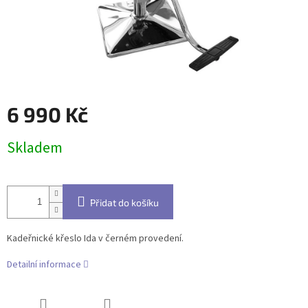
6 990 Kč
Měrná
Skladem
cena:
Přidat do košíku
Kadeřnické křeslo Ida v černém provedení.
Detailní informace