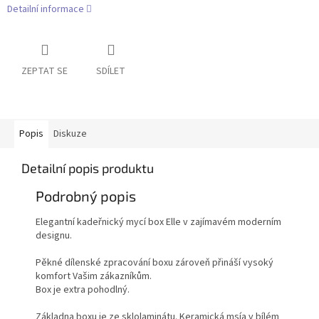
Detailní informace
ZEPTAT SE
SDÍLET
Popis
Diskuze
Detailní popis produktu
Podrobný popis
Elegantní kadeřnický mycí box Elle v zajímavém moderním
designu.
Pěkné dílenské zpracování boxu zároveň přináší vysoký
komfort Vašim zákazníkům.
Box je extra pohodlný.
Základna boxu je ze sklolaminátu. Keramická msía v bílém