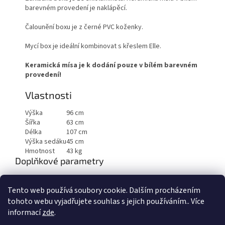
barevném provedení je naklápěcí.
Čalounění boxu je z černé PVC koženky.
Mycí box je ideální kombinovat s křeslem Elle.
Keramická mísa je k dodání pouze v bílém barevném
provedení!
Vlastnosti
Výška
96 cm
Šířka
63 cm
Délka
107 cm
Výška sedáku
45 cm
Hmotnost
43 kg
Doplňkové parametry
Kategorie
:
Mycí boxy
Tento web používá soubory cookie. Dalším procházením
Hmotnost
:
50 kg
tohoto webu vyjadřujete souhlas s jejich používáním.. Více
informací
zde
.
Z