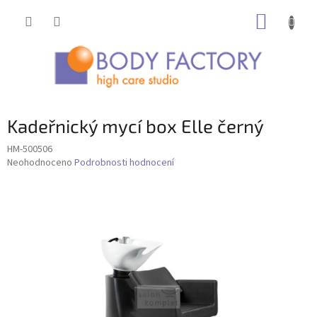
Přejít
NÁKUP
na
obsah
KOŠÍK
Kadeřnický mycí box Elle černý
HM-500506
Průměrné
Neohodnoceno
Podrobnosti hodnocení
hodnocení
produktu
je
0,0
z
5
hvězdiček.