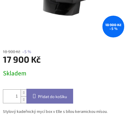
18 900 Kč
–5 %
18 900 Kč
–5 %
17 900 Kč
Měrná
Skladem
cena:
Přidat do košíku
Stylový kadeřnický mycí box v Elle s bílou keramickou mísou.