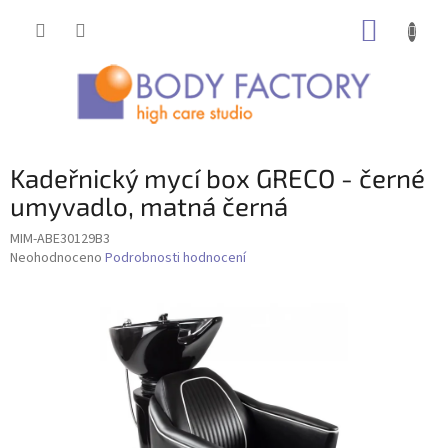
Přejít
NÁKUP
na
obsah
KOŠÍK
Kadeřnický mycí box GRECO - černé
umyvadlo, matná černá
MIM-ABE30129B3
Průměrné
Neohodnoceno
Podrobnosti hodnocení
hodnocení
produktu
je
0,0
z
5
hvězdiček.