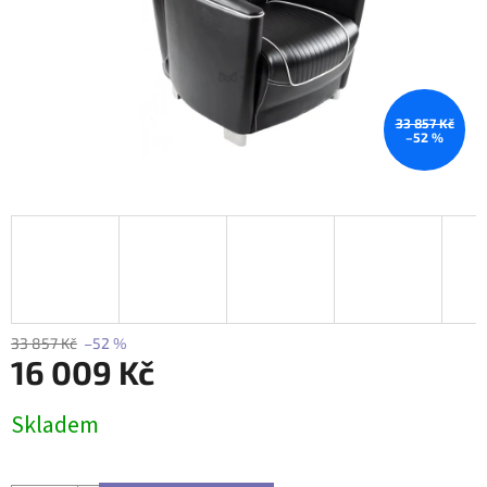
33 857 Kč
–52 %
33 857 Kč
–52 %
16 009 Kč
Měrná
Skladem
cena: