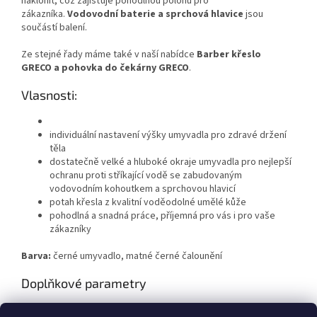
naklonit, což zajišťuje pohodlnou polohu pro
zákazníka.
Vodovodní baterie a sprchová hlavice
jsou
součástí balení.
Ze stejné řady máme také v naší nabídce
Barber křeslo
GRECO
a
pohovka do čekárny GRECO
.
Vlasnosti:
individuální nastavení výšky umyvadla pro zdravé držení
těla
dostatečně velké a hluboké okraje umyvadla pro nejlepší
ochranu proti stříkající vodě se zabudovaným
vodovodním kohoutkem a sprchovou hlavicí
potah křesla z kvalitní voděodolné umělé kůže
pohodlná a snadná práce, příjemná pro vás i pro vaše
zákazníky
Barva:
černé umyvadlo, matné černé čalounění
Doplňkové parametry
Kategorie
:
Mycí boxy