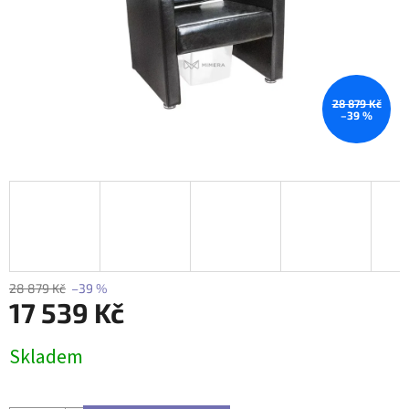
28 879 Kč
–39 %
28 879 Kč
–39 %
17 539 Kč
Měrná
Skladem
cena: