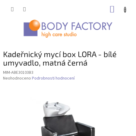
Přejít
NÁKUP
na
obsah
KOŠÍK
Kadeřnický mycí box LORA - bílé
umyvadlo, matná černá
MIM-ABE30103B3
Průměrné
Neohodnoceno
Podrobnosti hodnocení
hodnocení
produktu
je
0,0
z
5
hvězdiček.