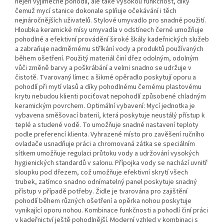
nejen výjimečné pohodlí, ale také vysokou funkčnost, díky
čemuž mycí stanice dokonale splňuje očekávání i těch
nejnáročnějších uživatelů. Stylové umyvadlo pro snadné použití.
Hloubka keramické mísy umyvadla v odstínech černé umožňuje
pohodlné a efektivní provádění široké škály kadeřnických služeb
a zabraňuje nadměrnému stříkání vody a produktů používaných
během ošetření. Použitý materiál činí dřez odolným, odolným
vůči změně barvy a poškrábání a velmi snadno se udržuje v
čistotě. Tvarovaný límec a šikmé opěradlo poskytují oporu a
pohodlí při mytí vlasů a díky pohodlnému černému plastovému
krytu nebudou klienti pociťovat nepohodlí způsobené chladným
keramickým povrchem. Optimální vybavení: Mycí jednotka je
vybavena směšovací baterií, která poskytuje neustálý přístup k
teplé a studené vodě. To umožňuje snadné nastavení teploty
podle preferencí klienta. Vyhrazené místo pro zavěšení ručního
ovladače usnadňuje práci a chromovaná zátka se speciálním
sítkem umožňuje regulaci průtoku vody a udržování vysokých
hygienických standardů v salonu. Přípojka vody se nachází uvnitř
sloupku pod dřezem, což umožňuje efektivní skrytí všech
trubek, zatímco snadno odnímatelný panel poskytuje snadný
přístup v případě potřeby. Židle je tvarována pro zajištění
pohodlí během různých ošetření a opěrka nohou poskytuje
vynikající oporu nohou. Kombinace funkčnosti a pohodlí činí práci
v kadeřnictví ještě pohodlnější. Moderní vzhled v kombinaci s