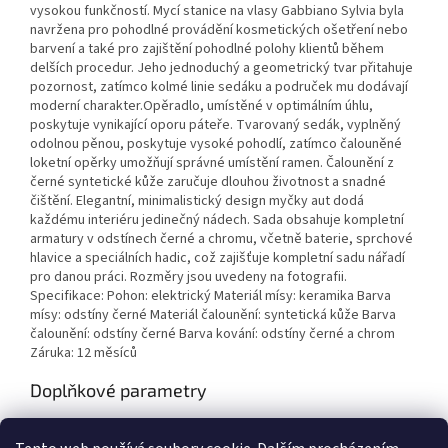
vysokou funkčností. Mycí stanice na vlasy Gabbiano Sylvia byla
navržena pro pohodlné provádění kosmetických ošetření nebo
barvení a také pro zajištění pohodlné polohy klientů během
delších procedur. Jeho jednoduchý a geometrický tvar přitahuje
pozornost, zatímco kolmé linie sedáku a područek mu dodávají
moderní charakter.Opěradlo, umístěné v optimálním úhlu,
poskytuje vynikající oporu páteře. Tvarovaný sedák, vyplněný
odolnou pěnou, poskytuje vysoké pohodlí, zatímco čalouněné
loketní opěrky umožňují správné umístění ramen. Čalounění z
černé syntetické kůže zaručuje dlouhou životnost a snadné
čištění. Elegantní, minimalistický design myčky aut dodá
každému interiéru jedinečný nádech. Sada obsahuje kompletní
armatury v odstínech černé a chromu, včetně baterie, sprchové
hlavice a speciálních hadic, což zajišťuje kompletní sadu nářadí
pro danou práci. Rozměry jsou uvedeny na fotografii.
Specifikace: Pohon: elektrický Materiál mísy: keramika Barva
mísy: odstíny černé Materiál čalounění: syntetická kůže Barva
čalounění: odstíny černé Barva kování: odstíny černé a chrom
Záruka: 12 měsíců
Doplňkové parametry
Kategorie
:
Mycí boxy