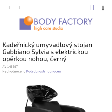
Přejít
NÁKUP
na
obsah
KOŠÍK
Kadeřnický umyvadlový stojan
Gabbiano Sylvia s elektrickou
opěrkou nohou, černý
AV-148997
Průměrné
Neohodnoceno
Podrobnosti hodnocení
hodnocení
produktu
je
0,0
z
5
hvězdiček.