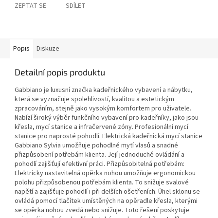
ZEPTAT SE
SDÍLET
Popis
Diskuze
Detailní popis produktu
Gabbiano je luxusní značka kadeřnického vybavení a nábytku,
která se vyznačuje spolehlivostí, kvalitou a estetickým
zpracováním, stejně jako vysokým komfortem pro uživatele.
Nabízí široký výběr funkčního vybavení pro kadeřníky, jako jsou
křesla, mycí stanice a infračervené zóny. Profesionální mycí
stanice pro naprosté pohodlí. Elektrická kadeřnická mycí stanice
Gabbiano Sylvia umožňuje pohodlné mytí vlasů a snadné
přizpůsobení potřebám klienta. Její jednoduché ovládání a
pohodlí zajišťují efektivní práci. Přizpůsobitelná potřebám:
Elektricky nastavitelná opěrka nohou umožňuje ergonomickou
polohu přizpůsobenou potřebám klienta. To snižuje svalové
napětí a zajišťuje pohodlí i při delších ošetřeních. Úhel sklonu se
ovládá pomocí tlačítek umístěných na opěradle křesla, kterými
se opěrka nohou zvedá nebo snižuje. Toto řešení poskytuje