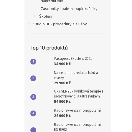
Náhradní díly
Zásobníky-toaletní papír-ručníky
Školení
Studio BF - procedury a služby
Top 10 produktů
Vacupress Excelent 2021
34 900 Kč
Na celulitidu, redukci tuků a
vrásky
29 900 Kč
OXYGENYS - kyslíková terapie s
radiofrekvencí a ultrazvukem
54 900 Kč
Radiofrekvence monopolární
24 900 Kč
Radiofrekvence monopolární
ES-RF02