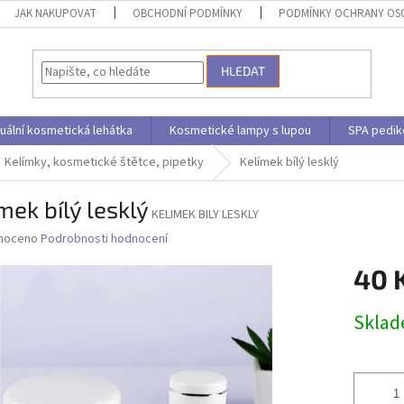
JAK NAKUPOVAT
OBCHODNÍ PODMÍNKY
PODMÍNKY OCHRANY OS
HLEDAT
uální kosmetická lehátka
Kosmetické lampy s lupou
SPA pedik
Kelímky, kosmetické štětce, pipetky
Kelímek bílý lesklý
mek bílý lesklý
KELIMEK BILY LESKLY
né
noceno
Podrobnosti hodnocení
ní
40 
u
Měrná
Skla
cena:
ek.