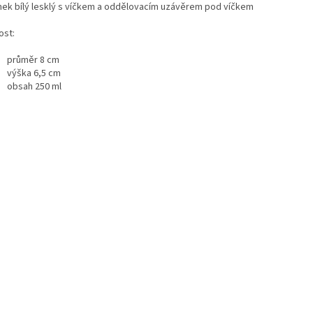
mek bílý lesklý s víčkem a oddělovacím uzávěrem pod víčkem
ost:
průměr 8 cm
výška 6,5 cm
obsah 250 ml