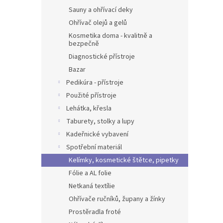
Sauny a ohřívací deky
Ohřívač olejů a gelů
Kosmetika doma - kvalitně a
bezpečně
Diagnostické přístroje
Bazar
Pedikúra - přístroje
Použité přístroje
Lehátka, křesla
Taburety, stolky a lupy
Kadeřnické vybavení
Spotřební materiál
Kelímky, kosmetické štětce, pipetky
Fólie a AL folie
Netkaná textílie
Ohřívače ručníků, župany a žínky
Prostěradla froté