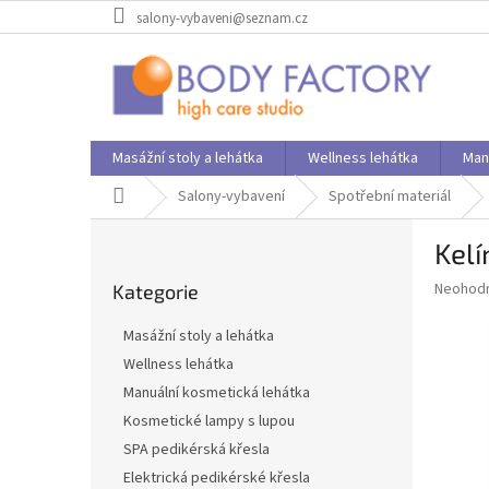
Přejít
salony-vybaveni@seznam.cz
na
obsah
Masážní stoly a lehátka
Wellness lehátka
Man
Domů
Salony-vybavení
Spotřební materiál
P
Kelí
o
Přeskočit
s
Průměr
Neohod
Kategorie
kategorie
t
hodnoce
r
produkt
Masážní stoly a lehátka
a
je
Wellness lehátka
0,0
n
z
Manuální kosmetická lehátka
n
5
í
Kosmetické lampy s lupou
hvězdič
p
SPA pedikérská křesla
a
Elektrická pedikérské křesla