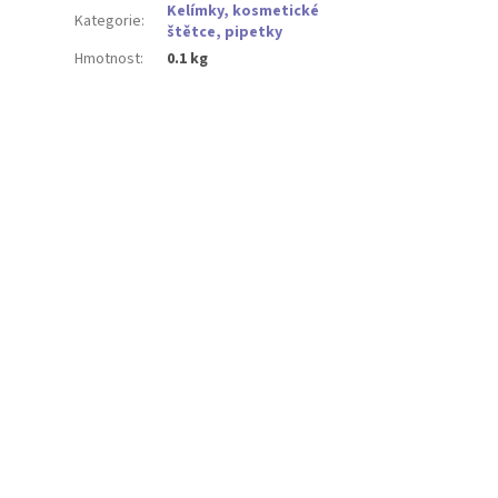
Kelímky, kosmetické
Kategorie
:
štětce, pipetky
Hmotnost
:
0.1 kg