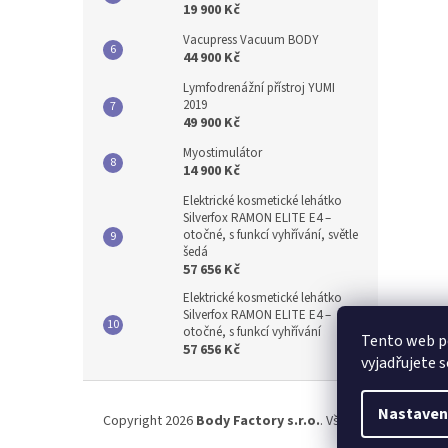
19 900 Kč
Vacupress Vacuum BODY
44 900 Kč
Lymfodrenážní přístroj YUMI
2019
49 900 Kč
Myostimulátor
14 900 Kč
Elektrické kosmetické lehátko
Silverfox RAMON ELITE E4 –
otočné, s funkcí vyhřívání, světle
šedá
57 656 Kč
Elektrické kosmetické lehátko
Silverfox RAMON ELITE E4 –
otočné, s funkcí vyhřívání
Tento web p
57 656 Kč
vyjadřujete s
Z
á
Nastaven
Copyright 2026
Body Factory s.r.o.
. Všechna práva vyhr
p