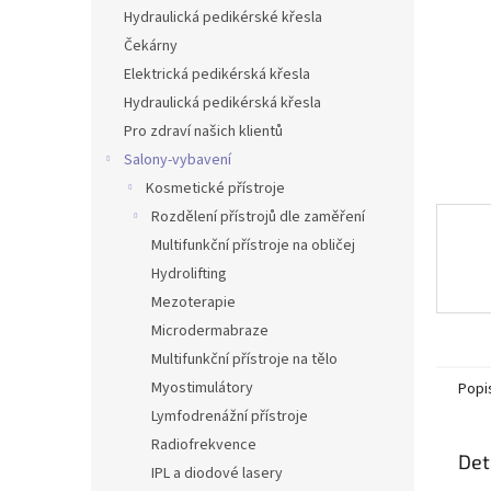
n
Hydraulická pedikérské křesla
e
Čekárny
l
Elektrická pedikérská křesla
Hydraulická pedikérská křesla
Pro zdraví našich klientů
Salony-vybavení
Kosmetické přístroje
Rozdělení přístrojů dle zaměření
Multifunkční přístroje na obličej
Hydrolifting
Mezoterapie
Microdermabraze
Multifunkční přístroje na tělo
Myostimulátory
Popi
Lymfodrenážní přístroje
Radiofrekvence
Det
IPL a diodové lasery