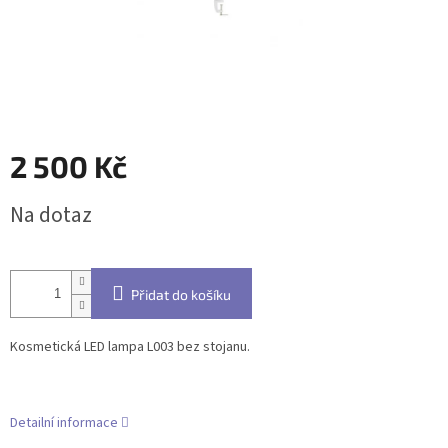
2 500 Kč
Měrná
Na dotaz
cena:
Přidat do košíku
Kosmetická LED lampa L003 bez stojanu.
Detailní informace