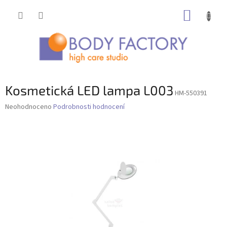
Přejít
NÁKUP
na
obsah
KOŠÍK
Kosmetická LED lampa L003
HM-550391
Průměrné
Neohodnoceno
Podrobnosti hodnocení
hodnocení
produktu
je
0,0
z
5
hvězdiček.