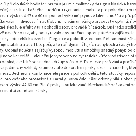
lí i při dlouhých hodinách práce a její minimalistický design a klasické barv
nečný charakter každého interiéru. Ergonomie a mobilita pro pohodlnou prác
avení výšky od 47 do 60 cm pomocí výkonné plynové lahve umožňuje přizp
ičku vašim individuálním potřebám. To vám umožňuje pracovat v optimální p
zně zlepšuje efektivitu a pohodlí osoby provádějící zákrok. Opěradlo stolič
ivě navrženo tak, aby poskytovalo dostatečnou oporu páteře a zajišťovalo
ínky i při delších sezeních. Elegance a pohodlí v jednom. Pětiramenná zákl
ťuje stabilitu a pocit bezpečí, a to i při dynamičtějších pohybech a častýc
hy. Odolná kolečka zajišťují vysokou mobilitu a umožňují snadný pohyb po 
i nebo kanceláři. Čalounění je vyrobeno ze syntetické kůže v odstínech bílé
 odolná, ale také se snadno udržuje v čistotě. Estetické prošívání a prošíván
á jedinečný vzhled, zatímco zlaté dekorativní prvky luxusní charakter, kter
rnost. Jedinečná kombinace elegance a pohodlí dělá z této stoličky nepos
oj pro každého profesionála. Detaily: Barva čalounění: odstíny bílé. Pohon: 
avení výšky: 47-60 cm. Zlaté prvky jsou lakované. Mechanické poškození p
vy není předmětem záruky.