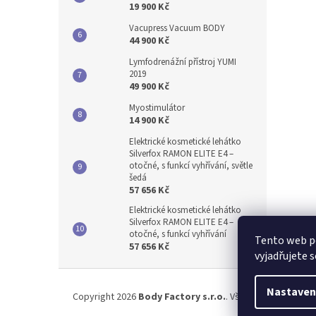
19 900 Kč
Vacupress Vacuum BODY
44 900 Kč
Lymfodrenážní přístroj YUMI
2019
49 900 Kč
Myostimulátor
14 900 Kč
Elektrické kosmetické lehátko
Silverfox RAMON ELITE E4 –
otočné, s funkcí vyhřívání, světle
šedá
57 656 Kč
Elektrické kosmetické lehátko
Silverfox RAMON ELITE E4 –
otočné, s funkcí vyhřívání
Tento web p
57 656 Kč
vyjadřujete s
Z
á
Nastaven
Copyright 2026
Body Factory s.r.o.
. Všechna práva vyhr
p