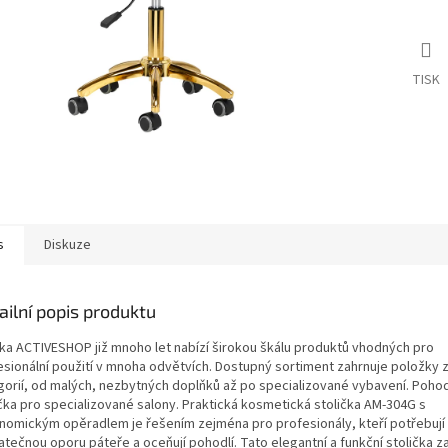
TISK
s
Diskuze
ailní popis produktu
ka ACTIVESHOP již mnoho let nabízí širokou škálu produktů vhodných pro
esionální použití v mnoha odvětvích. Dostupný sortiment zahrnuje položky 
gorií, od malých, nezbytných doplňků až po specializované vybavení. Poho
ička pro specializované salony. Praktická kosmetická stolička AM-304G s
nomickým opěradlem je řešením zejména pro profesionály, kteří potřebují
tečnou oporu páteře a oceňují pohodlí. Tato elegantní a funkční stolička za