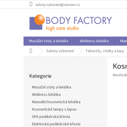
Přejít
salony-vybaveni@seznam.cz
na
obsah
Masážní stoly a lehátka
Wellness lehátka
Man
Domů
Salony-vybavení
Taburety, stolky a lupy
P
Kosm
o
Přeskočit
s
Průměr
Neohod
Kategorie
kategorie
t
hodnoce
r
produkt
Masážní stoly a lehátka
a
je
Wellness lehátka
0,0
n
z
Manuální kosmetická lehátka
n
5
í
Kosmetické lampy s lupou
hvězdič
p
SPA pedikérská křesla
a
Elektrická pedikérské křesla