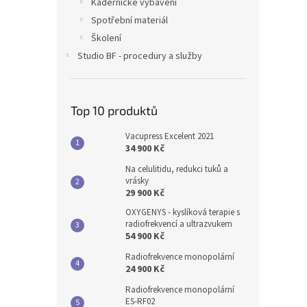
Kadeřnické vybavení
Spotřební materiál
Školení
Studio BF - procedury a služby
Top 10 produktů
Vacupress Excelent 2021
34 900 Kč
Na celulitidu, redukci tuků a
vrásky
29 900 Kč
OXYGENYS - kyslíková terapie s
radiofrekvencí a ultrazvukem
54 900 Kč
Radiofrekvence monopolární
24 900 Kč
Radiofrekvence monopolární
ES-RF02