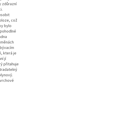
y zdůrazní
i.
ůsobit
oloze, což
ky bylo
 pohodlné
adna
h změnách
obývacím
, která je
í jí
ý přitahuje
tradatelný
plynový.
ovrchové