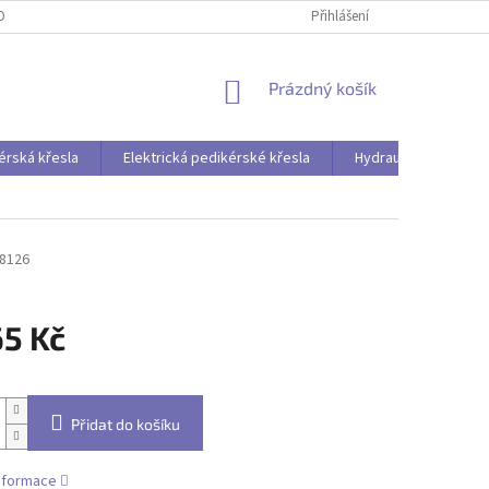
OBNÍCH ÚDAJŮ
Přihlášení
NÁKUPNÍ
Prázdný košík
KOŠÍK
érská křesla
Elektrická pedikérské křesla
Hydraulická pedikér
8126
65 Kč
Přidat do košíku
informace