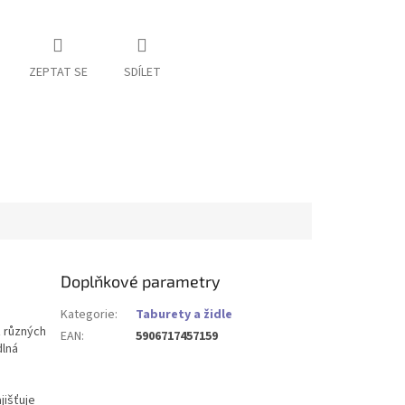
ZEPTAT SE
SDÍLET
Doplňkové parametry
Kategorie
:
Taburety a židle
z různých
EAN
:
5906717457159
dlná
jišťuje