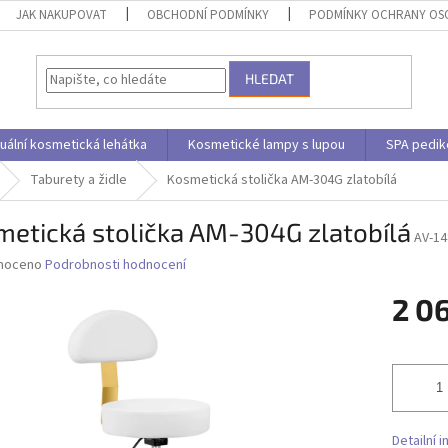
JAK NAKUPOVAT
OBCHODNÍ PODMÍNKY
PODMÍNKY OCHRANY OS
HLEDAT
uální kosmetická lehátka
Kosmetické lampy s lupou
SPA pedik
Taburety a židle
Kosmetická stolička AM-304G zlatobílá
etická stolička AM-304G zlatobílá
AV-14
né
noceno
Podrobnosti hodnocení
ní
2 0
u
Měrná
cena:
ek.
Detailní 