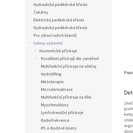
n
Hydraulická pedikérské křesla
e
Čekárny
l
Elektrická pedikérská křesla
Hydraulická pedikérská křesla
Pro zdraví našich klientů
Salony-vybavení
Kosmetické přístroje
Rozdělení přístrojů dle zaměření
Multifunkční přístroje na obličej
Popi
Hydrolifting
Mezoterapie
Microdermabraze
Det
Multifunkční přístroje na tělo
Znač
Myostimulátory
prof
Lymfodrenážní přístroje
kate
stol
Radiofrekvence
ergo
IPL a diodové lasery
dosta