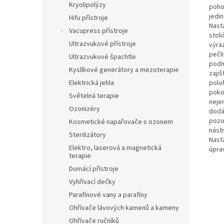
Kryolipolýzy
pohod
jedi
Hifu přístroje
Nast
Vacupress přístroje
stol
Ultrazvukové přístroje
výra
pečl
Ultrazvukové špachtle
podm
Kyslíkové generátory a mezoterapie
zajiš
polo
Elektrická jehla
pokoj
Světelná terapie
nejen
Ozonizéry
dodáv
pozo
Kosmetické napařovače s ozonem
nástr
Sterilizátory
Nast
Elektro, laserová a magnetická
úpra
terapie
Domácí přístroje
Vyhřívací dečky
Parafínové vany a parafíny
Ohřívače lávových kamenů a kameny
Ohřívače ručníků