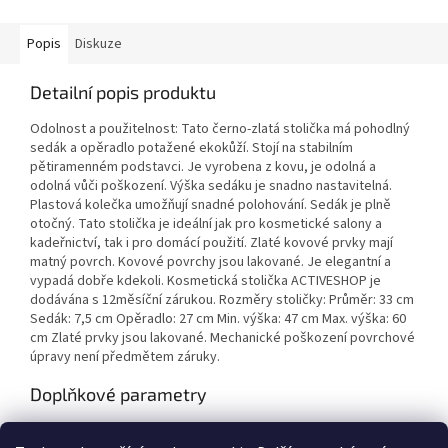
Popis
Diskuze
Detailní popis produktu
Odolnost a použitelnost: Tato černo-zlatá stolička má pohodlný
sedák a opěradlo potažené ekokůží. Stojí na stabilním
pětiramenném podstavci. Je vyrobena z kovu, je odolná a
odolná vůči poškození. Výška sedáku je snadno nastavitelná.
Plastová kolečka umožňují snadné polohování. Sedák je plně
otočný. Tato stolička je ideální jak pro kosmetické salony a
kadeřnictví, tak i pro domácí použití. Zlaté kovové prvky mají
matný povrch. Kovové povrchy jsou lakované. Je elegantní a
vypadá dobře kdekoli. Kosmetická stolička ACTIVESHOP je
dodávána s 12měsíční zárukou. Rozměry stoličky: Průměr: 33 cm
Sedák: 7,5 cm Opěradlo: 27 cm Min. výška: 47 cm Max. výška: 60
cm Zlaté prvky jsou lakované. Mechanické poškození povrchové
úpravy není předmětem záruky.
Doplňkové parametry
Kategorie
:
Taburety a židle