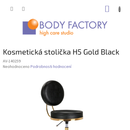
Přejít
NÁKUP
na
obsah
KOŠÍK
Kosmetická stolička H5 Gold Black
AV-140259
Průměrné
Neohodnoceno
Podrobnosti hodnocení
hodnocení
produktu
je
0,0
z
5
hvězdiček.