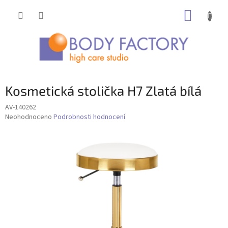
Přejít
NÁKUP
na
obsah
KOŠÍK
Kosmetická stolička H7 Zlatá bílá
AV-140262
Průměrné
Neohodnoceno
Podrobnosti hodnocení
hodnocení
produktu
je
0,0
z
5
hvězdiček.