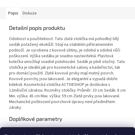
Popis
Diskuze
Detailní popis produktu
Odolnost a použitelnost: Tato zlatá stolička má pohodlný bílý
sedák potažený ekokůží. Stojí na stabilním pětiramenném
podnoží. Je vyrobena z kovové slitiny, je odolná a odolná vůči
poškození. Výška sedáku je snadno nastavitelná. Plastová
kolečka umožňují snadné polohování. Sedák je plně otočný. Tato
stolička je ideální jak pro kosmetické salony a kadeřnictví, tak
pro domácí použití. Zlaté kovové prvky mají matný povrch.
Kovové povrchy jsou lakované. Je elegantní a vypadá dobře
kdekoli. Kosmetická stolička ACTIVESHOP je dodávána s
12měsíční zárukou. Rozměry stoličky: Průměr: 33 cm Sedák: 8 cm
Min. výška: 45 cm Max. výška: 59 cm Zlaté prvky jsou lakované.
Mechanické poškození povrchové úpravy není předmětem
záruky.
Doplňkové parametry
Kategorie
:
Taburety a židle