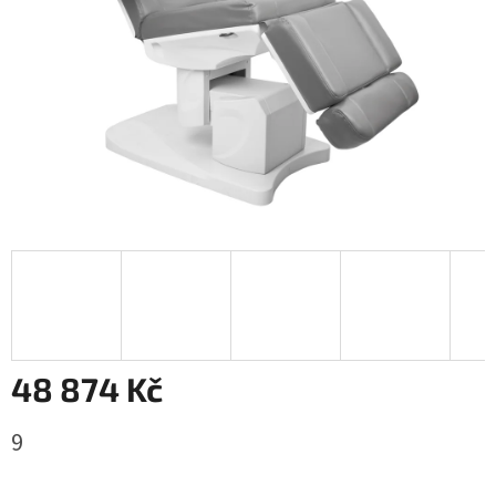
48 874 Kč
Měrná
9
cena: