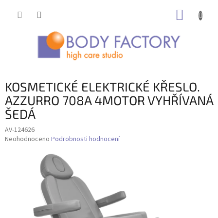
Přejít
NÁKUP
na
obsah
KOŠÍK
KOSMETICKÉ ELEKTRICKÉ KŘESLO.
AZZURRO 708A 4MOTOR VYHŘÍVANÁ
ŠEDÁ
AV-124626
Průměrné
Neohodnoceno
Podrobnosti hodnocení
hodnocení
produktu
je
0,0
z
5
hvězdiček.