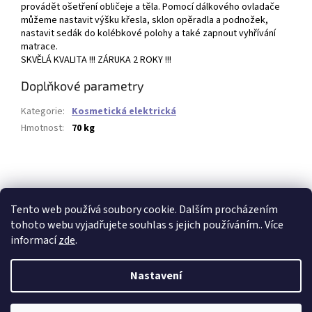
provádět ošetření obličeje a těla. Pomocí dálkového ovladače
můžeme nastavit výšku křesla, sklon opěradla a podnožek,
nastavit sedák do kolébkové polohy a také zapnout vyhřívání
matrace.
SKVĚLÁ KVALITA !!! ZÁRUKA 2 ROKY !!!
Doplňkové parametry
Kategorie
:
Kosmetická elektrická
Hmotnost
:
70 kg
Buďte první, kdo napíše příspěvek k této položce.
PŘIDAT KOMENTÁŘ
Tento web používá soubory cookie. Dalším procházením
tohoto webu vyjadřujete souhlas s jejich používáním.. Více
informací
zde
.
Z
á
Nastavení
Vytvořil Shoptet
p
a