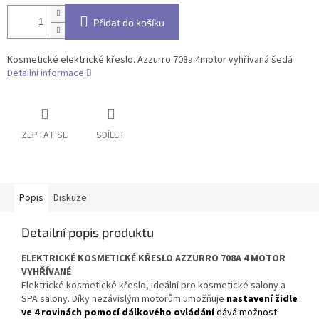
Přidat do košíku
Kosmetické elektrické křeslo. Azzurro 708a 4motor vyhřívaná šedá
Detailní informace
ZEPTAT SE
SDÍLET
Popis
Diskuze
Detailní popis produktu
ELEKTRICKÉ KOSMETICKÉ KŘESLO AZZURRO 708A 4 MOTOR
VYHŘÍVANÉ
Elektrické kosmetické křeslo, ideální pro kosmetické salony a
SPA salony. Díky nezávislým motorům umožňuje
nastavení židle
ve 4 rovinách
pomocí dálkového ovládání
dává možnost