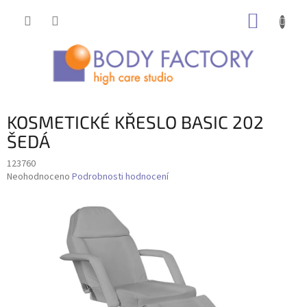
Přejít
NÁKUP
na
obsah
KOŠÍK
KOSMETICKÉ KŘESLO BASIC 202
ŠEDÁ
123760
Průměrné
Neohodnoceno
Podrobnosti hodnocení
hodnocení
produktu
je
0,0
z
5
hvězdiček.