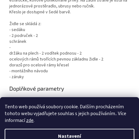
estetické, kovové poniklované prvky.
Na zadní straně je lišta na
jednorázové prostěradlo, ubrusy nebo ručník.
Křeslo je dostupné v šedé barvě.
Židle se skládá z:
- sedáku
- 2 područek - 2
schránek
-
držáku na
plech
- 2 vodítek podnosu - 2
ocelových rámů tvořících pevnou základnu židle - 2
dorazů pro ocelové rámy křesel
- montážního návodu
- záruky
Doplňkové parametry
Kategorie
:
Kosmetická pevná
Tento web používá soubory cookie. Dalším procházením
Hmotnost
:
39 kg
tohoto webu vyjadřujete souhlas s jejich používáním.. Více
informací
zde
.
Z
á
Nastavení
Vytvořil Shoptet