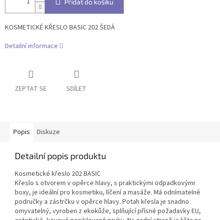
Přidat do košíku
KOSMETICKÉ KŘESLO BASIC 202 ŠEDÁ
Detailní informace
ZEPTAT SE
SDÍLET
Popis
Diskuze
Detailní popis produktu
Kosmetické křeslo 202 BASIC
Křeslo s otvorem v opěrce hlavy, s praktickými odpadkovými
boxy, je ideální pro kosmetiku, líčení a masáže.
Má odnímatelné
područky a zástrčku v opěrce hlavy.
Potah křesla je snadno
omyvatelný, vyroben z ekokůže, splňující přísné požadavky EU,