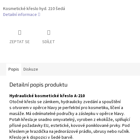
Kosmetické křeslo hyd. 210 šedá
Detailní informace
ZEPTAT SE
SDÍLET
Popis
Diskuze
Detailní popis produktu
Hydraulické kosmetické křeslo A-210
Otočné křeslo se zámkem, hydraulicky zvedání a spouštění
s otvorem v opěrce hlavy je perfektní pro kosmetiku, líčení a
masáže. Má odnímatelné područky a záslepku v opěrce hlavy.
Potah křesla je snadno omyvatelný, vyroben z ekokůže, splňující
přísné požadavky EU, estetické, kovové poniklované prvky. Pod
křeslem je hrazdička na jednorázové prádlo, ubrusy nebo ručník.
Křeslo je k dispozici v šedé barvě.