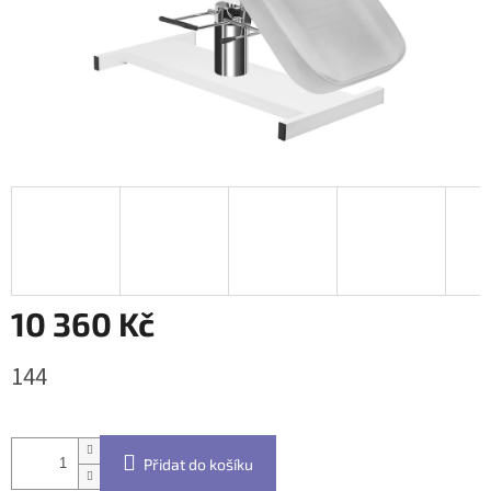
10 360 Kč
Měrná
144
cena:
Přidat do košíku