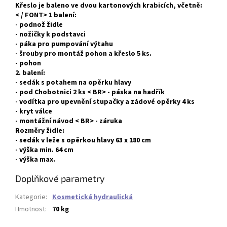
Křeslo je baleno ve dvou kartonových krabicích, včetně:
< / FONT>
1 balení:
- podnož židle
- nožičky k podstavci
- páka pro pumpování výtahu
- šrouby pro montáž pohon a křeslo 5 ks.
- pohon
2. balení:
- sedák s potahem na opěrku hlavy
- pod Chobotnici 2 ks < BR> - páska na hadřík
- vodítka pro upevnění stupačky a zádové opěrky 4 ks
- kryt válce
- montážní návod < BR> - záruka
Rozměry židle:
- sedák v leže s opěrkou hlavy 63 x 180 cm
- výška min. 64 cm
- výška max.
Doplňkové parametry
Kategorie
:
Kosmetická hydraulická
Hmotnost
:
70 kg