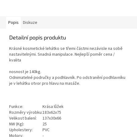
Popis
Diskuze
Detailní popis produktu
Krásné kosmetické lehátko se třemi částmi nezávisle na sobě
nastavitelnými.
Snadná manipulace.
Nejlepší poměr cena /
kvalita
nosnost je 140kg.
Odnimatelné područky a podhlavník. Po odstranění podhlavníku
je v lehátku otvor pro hlavu na masáže.
Funkce:
Krása lůžek
Rozměry výrobku:
183x62x75
Velikost balení:
137x30x66
NW (Kg):
25
Upholestery:
PVC
Motory:
-