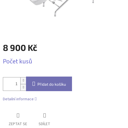
8 900 Kč
Měrná
Počet kusů
cena:
Přidat do košíku
Detailní informace
ZEPTAT SE
SDÍLET