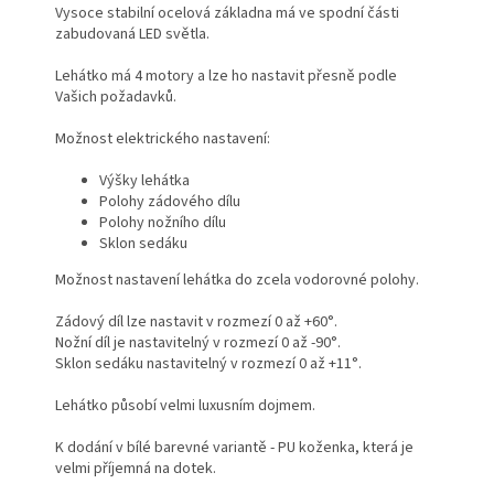
Vysoce stabilní ocelová základna má ve spodní části
zabudovaná LED světla.
Lehátko má 4 motory a lze ho nastavit přesně podle
Vašich požadavků.
Možnost elektrického nastavení:
Výšky lehátka
Polohy zádového dílu
Polohy nožního dílu
Sklon sedáku
Možnost nastavení lehátka do zcela vodorovné polohy.
Zádový díl lze nastavit v rozmezí 0 až +60°.
Nožní díl je nastavitelný v rozmezí 0 až -90°.
Sklon sedáku nastavitelný v rozmezí 0 až +11°.
Lehátko působí velmi luxusním dojmem.
K dodání v bílé barevné variantě - PU koženka, která je
velmi příjemná na dotek.