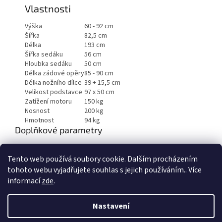
Vlastnosti
Výška
60 - 92 cm
Šířka
82,5 cm
Délka
193 cm
Šířka sedáku
56 cm
Hloubka sedáku
50 cm
Délka zádové opěry
85 - 90 cm
Délka nožního dílce
39 + 15,5 cm
Velikost podstavce
97 x 50 cm
Zatížení motoru
150 kg
Nosnost
200 kg
Hmotnost
94 kg
Doplňkové parametry
Kategorie
:
Kosmetická elektrická
Tento web používá soubory cookie. Dalším procházením
Hmotnost
:
100 kg
tohoto webu vyjadřujete souhlas s jejich používáním.. Více
informací
zde
.
Z
á
Nastavení
Vytvořil Shoptet
p
a