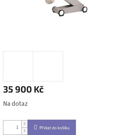
35 900 Kč
Měrná
Na dotaz
cena:
Přidat do košíku