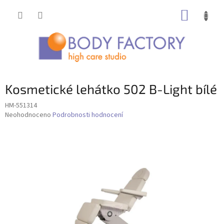
Přejít
NÁKUP
na
obsah
KOŠÍK
Kosmetické lehátko 502 B-Light bílé
HM-551314
Průměrné
Neohodnoceno
Podrobnosti hodnocení
hodnocení
produktu
je
0,0
z
5
hvězdiček.