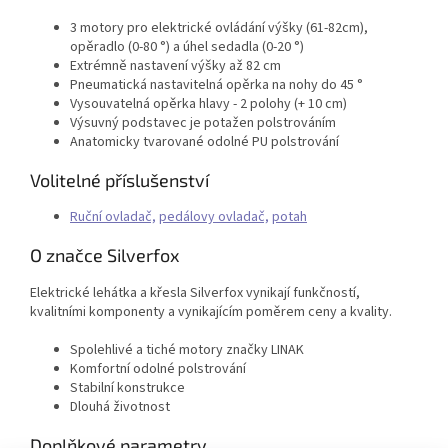
3 motory pro elektrické ovládání výšky (61-82cm),
opěradlo (0-80 °) a úhel sedadla (0-20 °)
Extrémně nastavení výšky až 82 cm
Pneumatická nastavitelná opěrka na nohy do 45 °
Vysouvatelná opěrka hlavy - 2 polohy (+ 10 cm)
Výsuvný podstavec je potažen polstrováním
Anatomicky tvarované odolné PU polstrování
Volitelné příslušenství
Ruční ovladač,
pedálovy ovladač,
potah
O značce Silverfox
Elektrické lehátka a křesla Silverfox vynikají funkčností,
kvalitními komponenty a vynikajícím poměrem ceny a kvality.
Spolehlivé a tiché motory značky LINAK
Komfortní odolné polstrování
Stabilní konstrukce
Dlouhá životnost
Doplňkové parametry