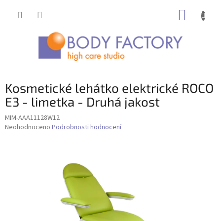
Přejít
NÁKUP
na
obsah
KOŠÍK
Kosmetické lehátko elektrické ROCO
E3 - limetka - Druhá jakost
MIM-AAA11128W12
Průměrné
Neohodnoceno
Podrobnosti hodnocení
hodnocení
produktu
je
0,0
z
5
hvězdiček.