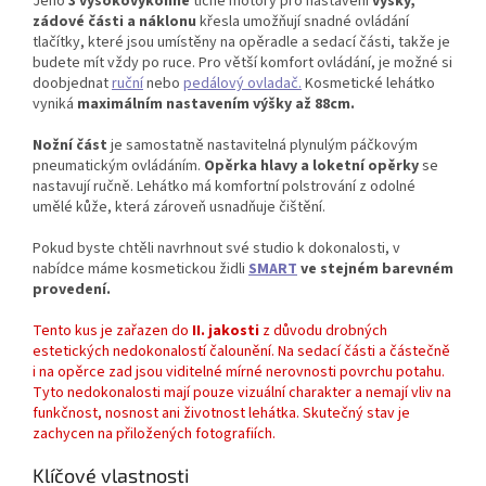
Jeho
3 vysokovýkonné
tiché motory pro nastavení
výšky,
zádové části a náklonu
křesla umožňují snadné ovládání
tlačítky, které jsou umístěny na opěradle a sedací části, takže je
budete mít vždy po ruce. Pro větší komfort ovládání, je možné si
doobjednat
ruční
nebo
pedálový ovladač.
Kosmetické lehátko
vyniká
maximálním nastavením výšky až 88cm.
Nožní část
je samostatně nastavitelná plynulým páčkovým
pneumatickým ovládáním.
Opěrka hlavy a loketní opěrky
se
nastavují ručně. Lehátko má komfortní polstrování z odolné
umělé kůže, která zároveň usnadňuje čištění.
Pokud byste chtěli navrhnout své studio k dokonalosti, v
nabídce máme kosmetickou židli
SMART
ve stejném barevném
provedení.
Tento kus je zařazen do
II. jakosti
z důvodu drobných
estetických nedokonalostí čalounění. Na sedací části a částečně
i na opěrce zad jsou viditelné mírné nerovnosti povrchu potahu.
Tyto nedokonalosti mají pouze vizuální charakter a nemají vliv na
funkčnost, nosnost ani životnost lehátka. Skutečný stav je
zachycen na přiložených fotografiích.
Klíčové vlastnosti