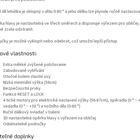
 díl lehátka je sklopný v úhlu 0-80 ° a jeho délku lze plynule ručně nastavova
a hlavy je nastavitelná ve třech směrech a disponuje výřezem pro obličej. 
é zcela odstranit.
učky je možné vyklopit nebo odebrat, což umožní lepší přístup.
čové vlastnosti:
Extra měkké zvýšené polstovanie
Zabudované vyhřívání
Otočné kolem vlastní osy
Nízká minimální výška (56cm)
Bezpečnostní prvky
Funkce RESET a LOCK
4 tiché motory pro elektrické nastavení výšky (56-87cm), opěradla (0 ° ~ +
sedadla (0 ° ~ +30 °) a nožního dílu (0-80 °)
Ruční dálkový ovladač v balení
3D nastavitelná opěrka hlavy s výřezem na obličej
Odnímatelné područky
iteľné doplnky