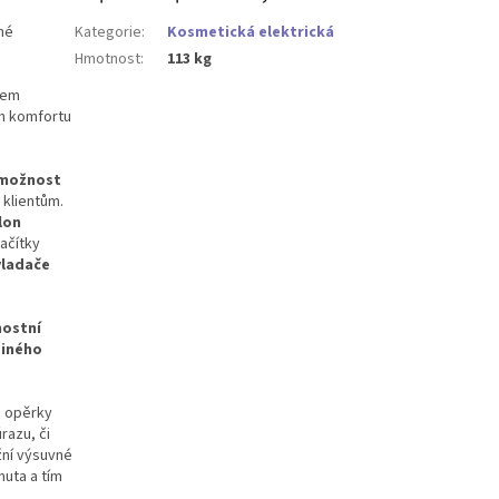
né
Kategorie
:
Kosmetická elektrická
Hmotnost
:
113 kg
rem
ch komfortu
možnost
 klientům.
lon
ačítky
vladače
nostní
diného
é opěrky
razu, či
žní výsuvné
nuta a tím