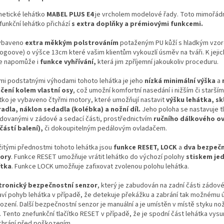
etické lehátko
MABEL PLUS E4
je vrcholem modelové řady. Toto mimořád
funkční lehátko přichází
s extra doplňky a prémiovými funkcemi.
ybaveno
extra měkkým polstrováním
potaženým PU kůží s hladkým vzo
rogoove) o výšce 13cm které vašim klientům vykouzlí úsměv na tváři. K jeji
te napomůže i
funkce vyhřívání,
která jim zpříjemní jakoukoliv proceduru.
ími podstatnými výhodami tohoto lehátka je jeho
nízká minimální výška
a
čení kolem vlastní osy
, což umožní komfortní nasedání i nižším či starším
tko je vybaveno čtyřmi motory, které umožňují nastavit
výšku lehátka, sk
adla, náklon sedadla (kolébka) a nožní díl.
Jeho poloha se nastavuje tl
dovanými v zádové a sedací části, prostřednictvím
ručního dálkového o
částí balení),
či dokoupitelným pedálovým ovladačem.
žitými přednostmi tohoto lehátka jsou
funkce RESET, LOCK
a
dva bezpeč
ory
. Funkce RESET umožňuje vrátit lehátko do výchozí polohy
stiskem je
ítka
. Funkce LOCK umožňuje zafixovat zvolenou polohu lehátka.
tronický bezpečnostní senzor
, který je zabudován na zadní části zádov
aví pohyb lehátka v případě, že detekuje překážku a zabrání tak možnému ú
ození. Další bezpečnostní senzor je manuální a je umístěn v místě styku no
. Tento znefunkční tlačítko RESET v případě, že je spodní část lehátka vysu
chrání před poškozením.