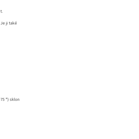
t.
Je ji také
75 °) sklon