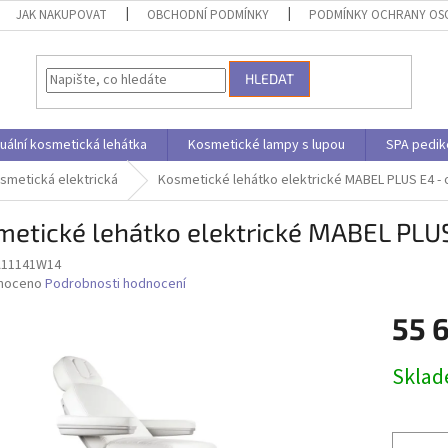
JAK NAKUPOVAT
OBCHODNÍ PODMÍNKY
PODMÍNKY OCHRANY OS
HLEDAT
uální kosmetická lehátka
Kosmetické lampy s lupou
SPA pedik
smetická elektrická
Kosmetické lehátko elektrické MABEL PLUS E4 - 
etické lehátko elektrické MABEL PLUS
A11141W14
né
noceno
Podrobnosti hodnocení
ní
55 
u
Měrná
Skla
cena:
ek.