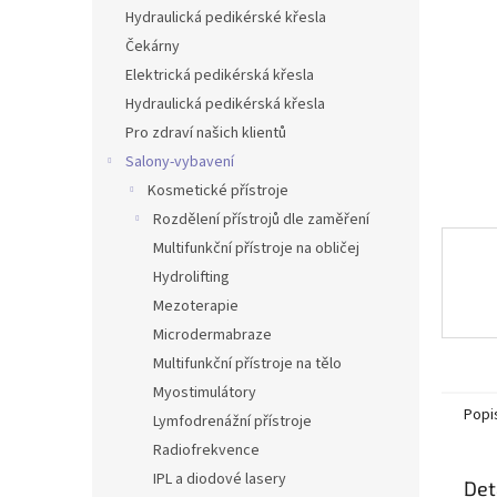
n
Hydraulická pedikérské křesla
e
Čekárny
l
Elektrická pedikérská křesla
Hydraulická pedikérská křesla
Pro zdraví našich klientů
Salony-vybavení
Kosmetické přístroje
Rozdělení přístrojů dle zaměření
Multifunkční přístroje na obličej
Hydrolifting
Mezoterapie
Microdermabraze
Multifunkční přístroje na tělo
Myostimulátory
Popi
Lymfodrenážní přístroje
Radiofrekvence
IPL a diodové lasery
Det