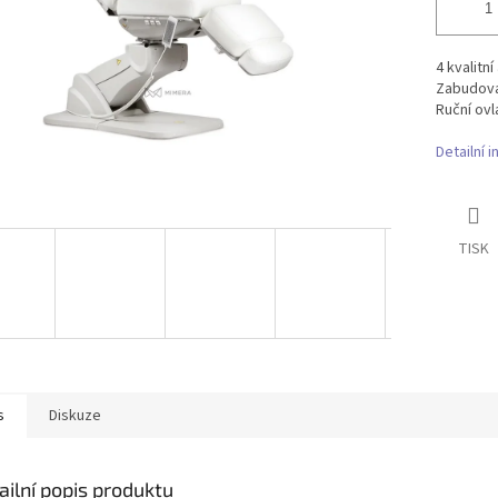
4 kvalitn
Zabudova
Ruční ovl
Detailní 
TISK
s
Diskuze
ailní popis produktu