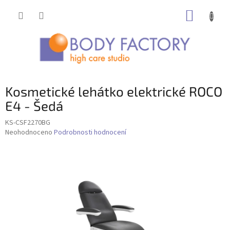
Přejít
NÁKUP
na
obsah
KOŠÍK
Kosmetické lehátko elektrické ROCO
E4 - Šedá
KS-CSF2270BG
Průměrné
Neohodnoceno
Podrobnosti hodnocení
hodnocení
produktu
je
0,0
z
5
hvězdiček.