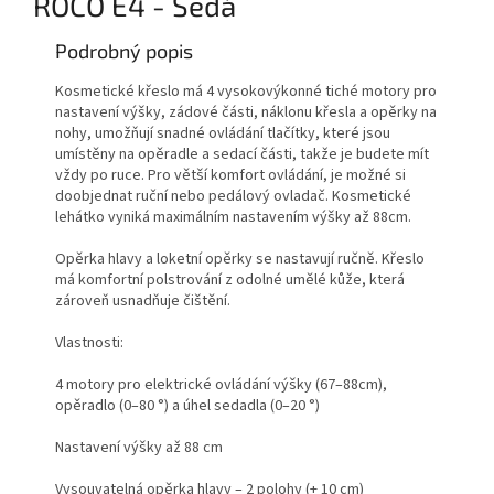
ROCO E4 - Šedá
Podrobný popis
Kosmetické křeslo má 4 vysokovýkonné tiché motory pro
nastavení výšky, zádové části, náklonu křesla a opěrky na
nohy, umožňují snadné ovládání tlačítky, které jsou
umístěny na opěradle a sedací části, takže je budete mít
vždy po ruce. Pro větší komfort ovládání, je možné si
doobjednat ruční nebo pedálový ovladač. Kosmetické
lehátko vyniká maximálním nastavením výšky až 88cm.
Opěrka hlavy a loketní opěrky se nastavují ručně. Křeslo
má komfortní polstrování z odolné umělé kůže, která
zároveň usnadňuje čištění.
Vlastnosti:
4 motory pro elektrické ovládání výšky (67–88cm),
opěradlo (0–80 °) a úhel sedadla (0–20 °)
Nastavení výšky až 88 cm
Vysouvatelná opěrka hlavy – 2 polohy (+ 10 cm)