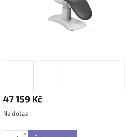
47 159 Kč
Měrná
Na dotaz
cena: