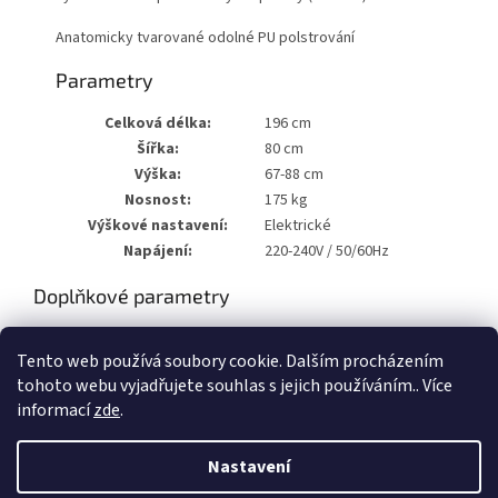
Anatomicky tvarované odolné PU polstrování
Parametry
Celková délka:
196 cm
Šířka:
80 cm
Výška:
67-88 cm
Nosnost:
175 kg
Výškové nastavení:
Elektrické
Napájení:
220-240V / 50/60Hz
Doplňkové parametry
Kategorie
:
Kosmetická elektrická
Tento web používá soubory cookie. Dalším procházením
Hmotnost
:
120 kg
tohoto webu vyjadřujete souhlas s jejich používáním.. Více
informací
zde
.
Z
á
Nastavení
Vytvořil Shoptet
p