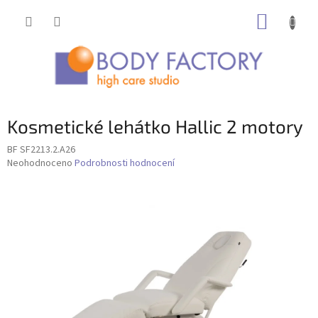
Přejít
NÁKUP
na
obsah
KOŠÍK
Kosmetické lehátko Hallic 2 motory
BF SF2213.2.A26
Průměrné
Neohodnoceno
Podrobnosti hodnocení
hodnocení
produktu
je
0,0
z
5
hvězdiček.