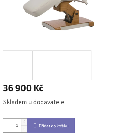
36 900 Kč
Měrná
Skladem u dodavatele
cena:
Přidat do košíku