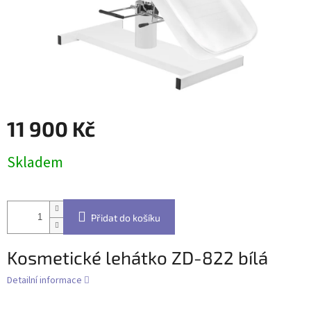
11 900 Kč
Měrná
Skladem
cena:
Přidat do košíku
Kosmetické lehátko ZD-822 bílá
Detailní informace