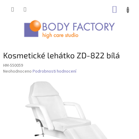
Přejít
NÁKUP
na
obsah
KOŠÍK
Kosmetické lehátko ZD-822 bílá
HM-550059
Průměrné
Neohodnoceno
Podrobnosti hodnocení
hodnocení
produktu
je
0,0
z
5
hvězdiček.