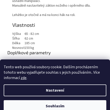
usnadní manipulaci.
Manuálně nastavitelný záklon nožního i opěrného dílu.
Lehátko je otočné a má na konci hák na roli.
Vlastnosti
Výška
65 - 82 cm
Šířka
62 cm
Délka
185 cm
Nosnost
150 kg
Doplňkové parametry
Kategorie
:
Kosmetická elektrická
Tento web používá soubory cookie. Dalším procházením
Hmotnost
:
80 kg
tohoto webu vyjadřujete souhlas s jejich používáním.. Více
informací
zde
.
Z
á
Nastavení
Vytvořil Shoptet
p
a
t
Souhlasím
Copyright 2026
Body Factory s.r.o.
. Všechna práva vyhrazena.
í