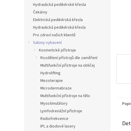
n
Hydraulická pedikérské křesla
e
Čekárny
l
Elektrická pedikérská křesla
Hydraulická pedikérská křesla
Pro zdraví našich klientů
Salony-vybavení
Kosmetické přístroje
Rozdělení přístrojů dle zaměření
Multifunkční přístroje na obličej
Hydrolifting
Mezoterapie
Microdermabraze
Multifunkční přístroje na tělo
Myostimulátory
Popi
Lymfodrenážní přístroje
Radiofrekvence
Det
IPL a diodové lasery