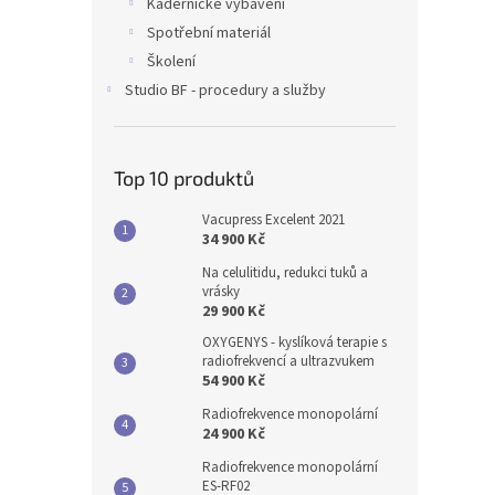
Kadeřnické vybavení
Spotřební materiál
Školení
Studio BF - procedury a služby
Top 10 produktů
Vacupress Excelent 2021
34 900 Kč
Na celulitidu, redukci tuků a
vrásky
29 900 Kč
OXYGENYS - kyslíková terapie s
radiofrekvencí a ultrazvukem
54 900 Kč
Radiofrekvence monopolární
24 900 Kč
Radiofrekvence monopolární
ES-RF02