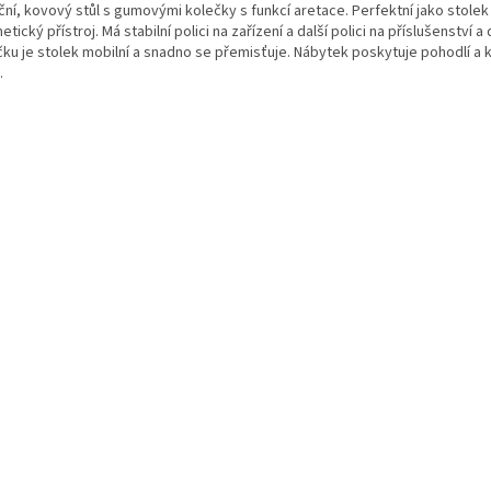
ční, kovový stůl s gumovými kolečky s funkcí aretace. Perfektní jako stolek
tický přístroj. Má stabilní polici na zařízení a další polici na příslušenství a 
čku je stolek mobilní a snadno se přemisťuje. Nábytek poskytuje pohodlí a 
.