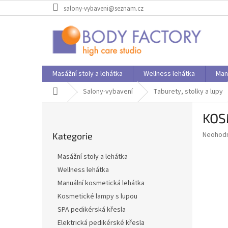
Přejít
salony-vybaveni@seznam.cz
na
obsah
Masážní stoly a lehátka
Wellness lehátka
Man
Domů
Salony-vybavení
Taburety, stolky a lupy
P
KOS
o
Přeskočit
s
Průměr
Neohod
Kategorie
kategorie
t
hodnoce
r
produkt
Masážní stoly a lehátka
a
je
Wellness lehátka
0,0
n
z
Manuální kosmetická lehátka
n
5
í
Kosmetické lampy s lupou
hvězdič
p
SPA pedikérská křesla
a
Elektrická pedikérské křesla