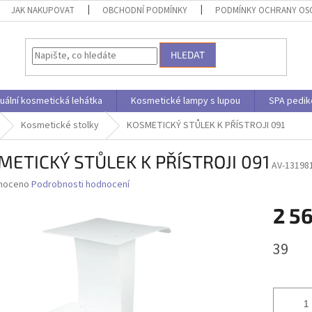
JAK NAKUPOVAT
OBCHODNÍ PODMÍNKY
PODMÍNKY OCHRANY OS
HLEDAT
uální kosmetická lehátka
Kosmetické lampy s lupou
SPA pedik
Kosmetické stolky
KOSMETICKÝ STŮLEK K PŘÍSTROJI 091
METICKÝ STŮLEK K PŘÍSTROJI 091
AV-13198
né
noceno
Podrobnosti hodnocení
ní
2 5
u
Měrná
39
cena:
ek.