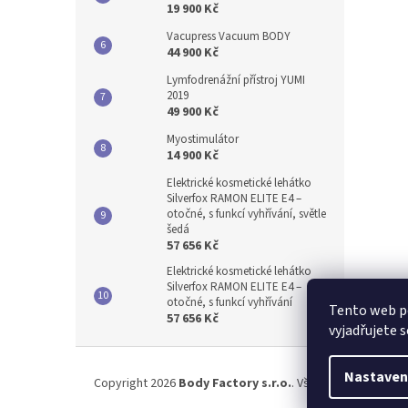
19 900 Kč
Vacupress Vacuum BODY
44 900 Kč
Lymfodrenážní přístroj YUMI
2019
49 900 Kč
Myostimulátor
14 900 Kč
Elektrické kosmetické lehátko
Silverfox RAMON ELITE E4 –
otočné, s funkcí vyhřívání, světle
šedá
57 656 Kč
Elektrické kosmetické lehátko
Silverfox RAMON ELITE E4 –
otočné, s funkcí vyhřívání
Tento web p
57 656 Kč
vyjadřujete s
Z
á
Nastaven
Copyright 2026
Body Factory s.r.o.
. Všechna práva vyhr
p