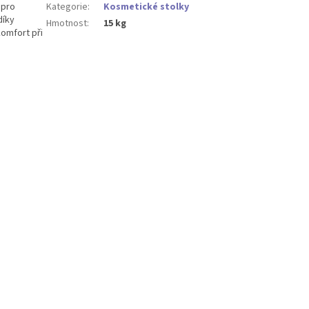
 pro
Kategorie
:
Kosmetické stolky
díky
Hmotnost
:
15 kg
komfort při