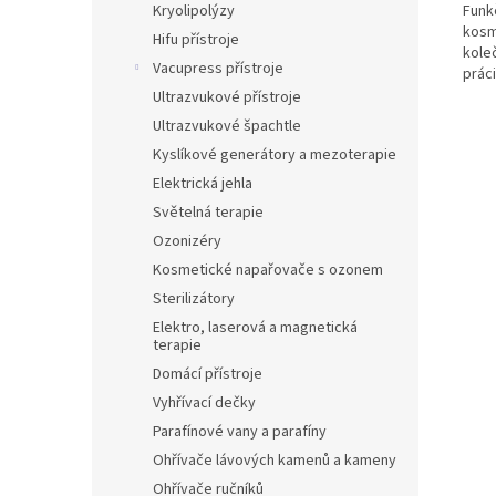
Funk
Kryolipolýzy
kosme
Hifu přístroje
kole
Vacupress přístroje
práci
Ultrazvukové přístroje
Ultrazvukové špachtle
Kyslíkové generátory a mezoterapie
Elektrická jehla
Světelná terapie
Ozonizéry
Kosmetické napařovače s ozonem
Sterilizátory
Elektro, laserová a magnetická
terapie
Domácí přístroje
Vyhřívací dečky
Parafínové vany a parafíny
Ohřívače lávových kamenů a kameny
Ohřívače ručníků