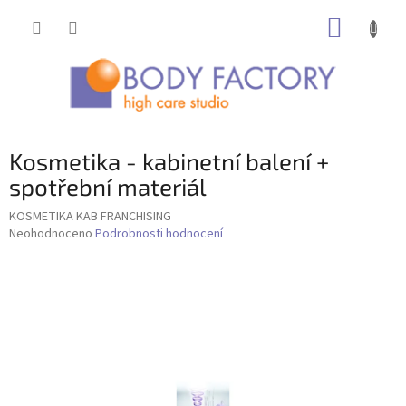
Přejít
NÁKUP
na
obsah
KOŠÍK
Kosmetika - kabinetní balení +
spotřební materiál
KOSMETIKA KAB FRANCHISING
Průměrné
Neohodnoceno
Podrobnosti hodnocení
hodnocení
produktu
je
0,0
z
5
hvězdiček.