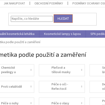
JAK NAKUPOVAT
OBCHODNÍ PODMÍNKY
PODMÍNKY OCHRANY OS
HLEDAT
uální kosmetická lehátka
Kosmetické lampy s lupou
SPA pedik
ika podle použití a zaměření
etika podle použití a zaměření
Chemické
Pleťové a
Sé
peelingy a
tělové masky
l
peelingy
Péče o oči -
De
Proti celulitidě
Refectocil
o
P
Péče o nohy
Péče o vlasy