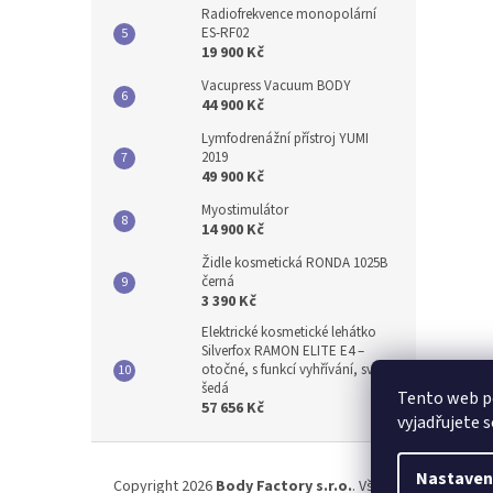
Radiofrekvence monopolární
ES-RF02
19 900 Kč
Vacupress Vacuum BODY
44 900 Kč
Lymfodrenážní přístroj YUMI
2019
49 900 Kč
Myostimulátor
14 900 Kč
Židle kosmetická RONDA 1025B
černá
3 390 Kč
Elektrické kosmetické lehátko
Silverfox RAMON ELITE E4 –
otočné, s funkcí vyhřívání, světle
šedá
Tento web p
57 656 Kč
vyjadřujete s
Z
á
Nastaven
Copyright 2026
Body Factory s.r.o.
. Všechna práva vyhr