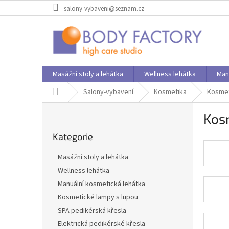
Přejít
salony-vybaveni@seznam.cz
na
obsah
Masážní stoly a lehátka
Wellness lehátka
Man
Domů
Salony-vybavení
Kosmetika
Kosmet
P
Kosm
o
Přeskočit
s
Kategorie
kategorie
t
r
Masážní stoly a lehátka
a
Wellness lehátka
n
Manuální kosmetická lehátka
n
í
Kosmetické lampy s lupou
p
SPA pedikérská křesla
a
Elektrická pedikérské křesla