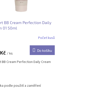
rt BB Cream Perfection Daily
m 01 50ml
Počet kusů
Do košíku
 Kč
/ ks
t BB Cream Perfection Daily Cream
O
v
ka podle použití a zaměření
l
á
d
a
c