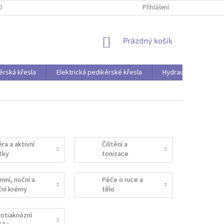
OBNÍCH ÚDAJŮ
Přihlášení
NÁKUPNÍ
Prázdný košík
KOŠÍK
érská křesla
Elektrická pedikérské křesla
Hydraulická pedikér
ra a aktivní
Čištění a
átky
tonizace
nní, noční a
Péče o ruce a
ční krémy
tělo
rotiaknózní