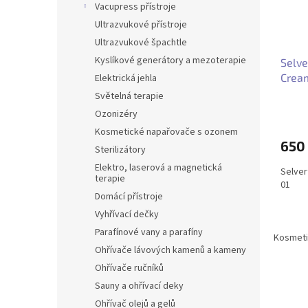
r
u
Vacupress přístroje
o
k
Ultrazvukové přístroje
d
t
Ultrazvukové špachtle
u
ů
Kyslíkové generátory a mezoterapie
Selve
k
Crea
t
Elektrická jehla
ů
Světelná terapie
Ozonizéry
Kosmetické napařovače s ozonem
650
Sterilizátory
Elektro, laserová a magnetická
Selver
terapie
01
Domácí přístroje
Vyhřívací dečky
Parafínové vany a parafíny
Kosmeti
Ohřívače lávových kamenů a kameny
Ohřívače ručníků
Sauny a ohřívací deky
Ohřívač olejů a gelů