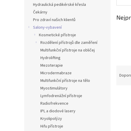
n
Hydraulická pedikérské křesla
e
Čekárny
l
Nejpr
Pro zdraví našich klientů
Salony-vybavení
Kosmetické přístroje
Rozdělení přístrojů dle zaměření
Multifunkční přístroje na obličej
Hydrolifting
Mezoterapie
Ř
Microdermabraze
a
Dopor
Multifunkční přístroje na tělo
z
e
Myostimulátory
V
n
Lymfodrenážní přístroje
ý
í
Radiofrekvence
p
p
IPL a diodové lasery
i
r
Kryolipolýzy
s
o
p
d
Hifu přístroje