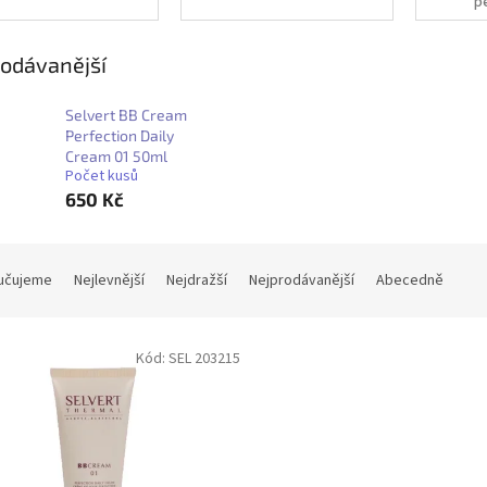
p
odávanější
Selvert BB Cream
Perfection Daily
Cream 01 50ml
Počet kusů
650 Kč
učujeme
Nejlevnější
Nejdražší
Nejprodávanější
Abecedně
Kód:
SEL 203215