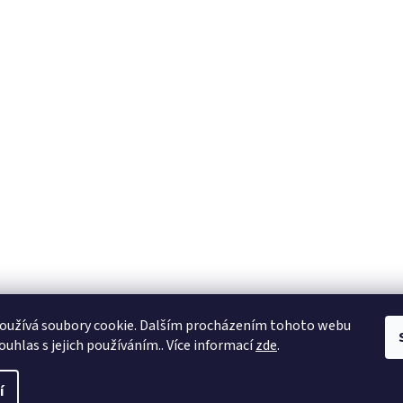
oužívá soubory cookie. Dalším procházením tohoto webu
ouhlas s jejich používáním.. Více informací
zde
.
í
azena.