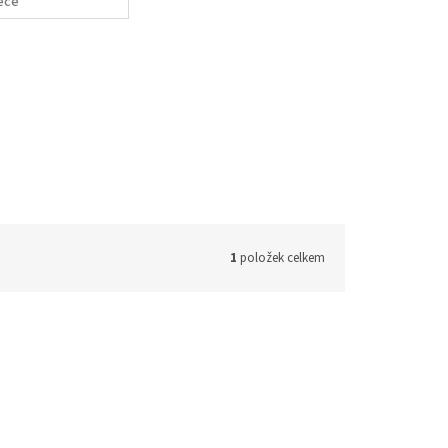
éče
1
položek celkem