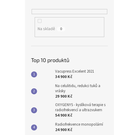
Na skladě
0
Top 10 produktů
Vacupress Excelent 2021
34 900 Kč
Na celulitidu, redukci tuků a
vrásky
29 900 Kč
OXYGENYS - kyslíková terapie s
radiofrekvencí a ultrazvukem
54 900 Kč
Radiofrekvence monopolární
24 900 Kč