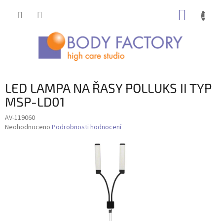
Přejít
NÁKUP
na
obsah
KOŠÍK
LED LAMPA NA ŘASY POLLUKS II TYP
MSP-LD01
AV-119060
Průměrné
Neohodnoceno
Podrobnosti hodnocení
hodnocení
produktu
je
0,0
z
5
hvězdiček.