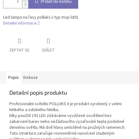
Přidat do košíku
Led lampa na řasy polluks ii typ msp-ld01
Detailní informace
ZEPTAT SE
SDÍLET
Popis
Diskuze
Detailní popis produktu
Profesionální svítidlo POLLUKS II je produkt vyrobený z velmi
lehkého a odolného hliníku.
Díky použití 192 LED získáváme vyvážené osvětlení bez
zabarvení barev nebo nežádoucího vyzařování tepla podobné
dennímu světlu. Má dvě hlavy umístěné na pružných ramenech.
Tato struktura zaručuje rovnoměrné nasvícení studeným