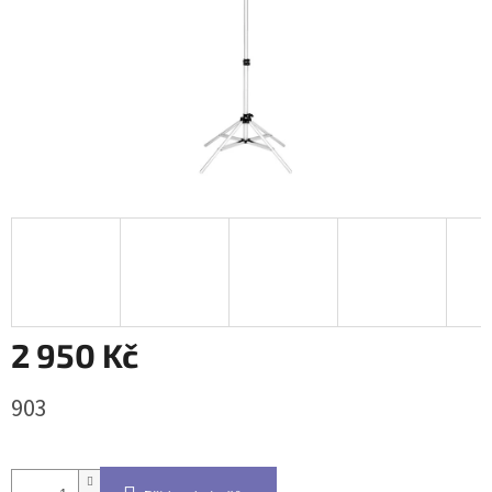
2 950 Kč
Měrná
903
cena: