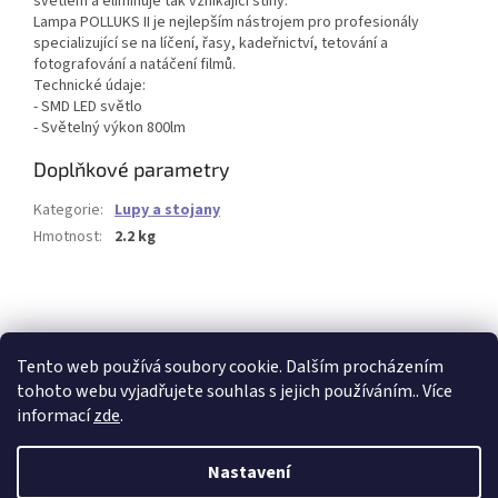
světlem a eliminuje tak vznikající stíny.
Lampa POLLUKS II je nejlepším nástrojem pro profesionály
specializující se na líčení, řasy, kadeřnictví, tetování a
fotografování a natáčení filmů.
Technické údaje:
- SMD LED světlo
- Světelný výkon 800lm
Doplňkové parametry
Kategorie
:
Lupy a stojany
Hmotnost
:
2.2 kg
Buďte první, kdo napíše příspěvek k této položce.
PŘIDAT KOMENTÁŘ
Tento web používá soubory cookie. Dalším procházením
tohoto webu vyjadřujete souhlas s jejich používáním.. Více
informací
zde
.
Z
á
Nastavení
Vytvořil Shoptet
p