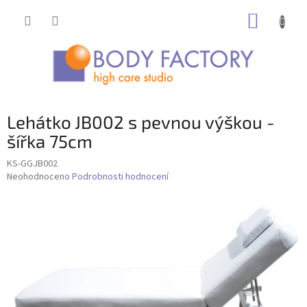
Přejít
NÁKUP
na
obsah
KOŠÍK
Lehátko JB002 s pevnou výškou -
šířka 75cm
KS-GGJB002
Průměrné
Neohodnoceno
Podrobnosti hodnocení
hodnocení
produktu
je
0,0
z
5
hvězdiček.