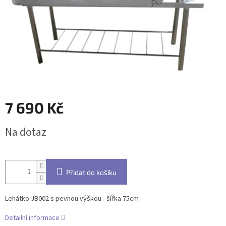
7 690 Kč
Měrná
Na dotaz
cena:
Přidat do košíku
Lehátko JB002 s pevnou výškou - šířka 75cm
Detailní informace