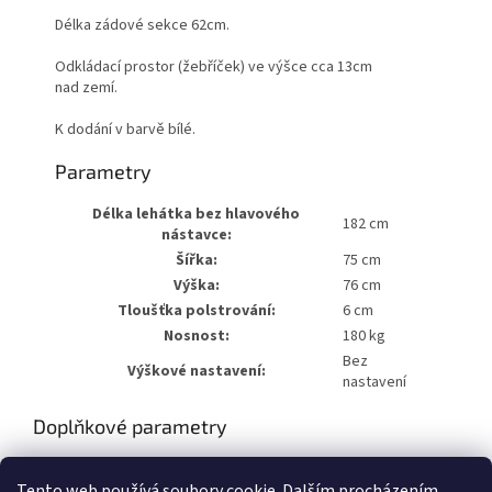
Délka zádové sekce 62cm.
Odkládací prostor (žebříček) ve výšce cca 13cm
nad zemí.
K dodání v barvě bílé.
Parametry
Délka lehátka bez hlavového
182 cm
nástavce:
Šířka:
75 cm
Výška:
76 cm
Tloušťka polstrování:
6 cm
Nosnost:
180 kg
Bez
Výškové nastavení:
nastavení
Doplňkové parametry
Kategorie
:
Kosmetická pevná
Tento web používá soubory cookie. Dalším procházením