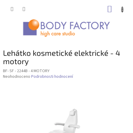
Přejít
NÁKUP
na
obsah
KOŠÍK
Lehátko kosmetické elektrické - 4
motory
BF- SF - 2244B - 4 MOTORY
Průměrné
Neohodnoceno
Podrobnosti hodnocení
hodnocení
produktu
je
0,0
z
5
hvězdiček.