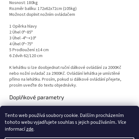
Nosnost: 180kg
Rozměr balíku: 172x62x72cm (105kg)
Možnost doplnit nožním ovládačem
1 Opěrka hlavy
2 Úhel 0º~85º
3 Úhel -4º~+10º
4 Úhel 0º~75º
5 Prodloužení ±14 cm
6 Zdvih 62/120 cm
K lehátku si lze doobjednat ruční dálkové ovládání za 2000Kč
nebo nožní ovladač za 2900Kč. Ovládání lehátka je umístěné
přímo na lehátku. Prosím, pokud si dálkové ovládání přejete,
prosím uveďte do textu objednávky.
Doplňkové parametry
Kategorie
:
Kosmetická elektrická
Tento web používá soubory cookie. Dalším procházením
Hmotnost
:
80 kg
tohoto webu vyjadřujete souhlas s jejich používáním.. Více
informací
zde
.
Z