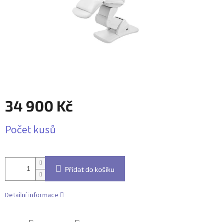
34 900 Kč
Měrná
Počet kusů
cena:
Přidat do košíku
Detailní informace