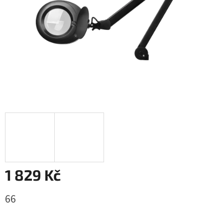
1 829 Kč
Měrná
66
cena: