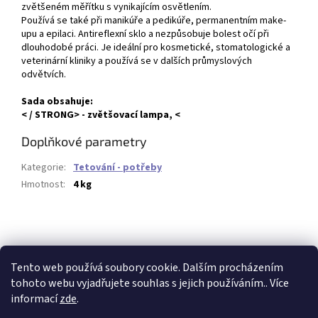
zvětšeném měřítku s vynikajícím osvětlením.
Používá se také při manikúře a pedikúře, permanentním make-
upu a epilaci. Antireflexní sklo a nezpůsobuje bolest očí při
dlouhodobé práci. Je ideální pro kosmetické, stomatologické a
veterinární kliniky a používá se v dalších průmyslových
odvětvích.
Sada obsahuje:
< / STRONG> - zvětšovací lampa, <
Doplňkové parametry
Kategorie
:
Tetování - potřeby
Hmotnost
:
4 kg
Buďte první, kdo napíše příspěvek k této položce.
PŘIDAT KOMENTÁŘ
Tento web používá soubory cookie. Dalším procházením
tohoto webu vyjadřujete souhlas s jejich používáním.. Více
informací
zde
.
Z