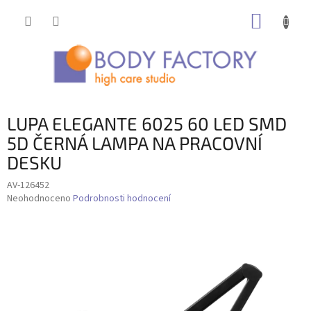
Přejít
NÁKUP
na
obsah
KOŠÍK
LUPA ELEGANTE 6025 60 LED SMD
5D ČERNÁ LAMPA NA PRACOVNÍ
DESKU
AV-126452
Průměrné
Neohodnoceno
Podrobnosti hodnocení
hodnocení
produktu
je
0,0
z
5
hvězdiček.