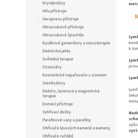
Kryolipolýzy
met
Hifu přístroje
N
Vacupress přístroje
Ultrazvukové přístroje
Ultrazvukové špachtle
Lym
kond
Kyslíkové generátory a mezoterapie
k tom
Elektrická jehla
Světelná terapie
Lymf
prou
Ozonizéry
Kosmetické napařovače s ozonem
Lymf
Sterilizátory
Lymf
Elektro, laserová a magnetická
tekut
terapie
meta
Domácí přístroje
Vyhřívací dečky
Nadm
sch
Parafínové vany a parafíny
způs
Ohřívače lávových kamenů a kameny
syst
Ohřívače ručníků