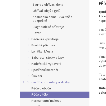
PŘÍ
Sauny a ohřívací deky
Ohřívač olejů a gelů
Lymf
tlak
Kosmetika doma - kvalitně a
napr
bezpečně
Diagnostické přístroje
V na
Bazar
svým
Pedikúra - přístroje
Dalš
Použité přístroje
Pro 
Lehátka, křesla
V ma
Taburety, stolky a lupy
vyfu
Kadeřnické vybavení
zbav
Spotřební materiál
Tato
Školení
znat
Studio BF - procedury a služby
Důle
Péče o obličej
zdra
Péče o tělo
Permanentní makeup