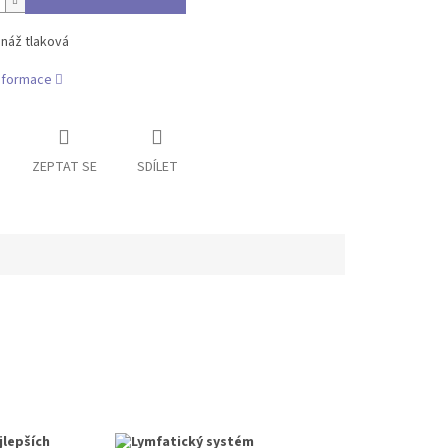
náž tlaková
informace
ZEPTAT SE
SDÍLET
jlepších