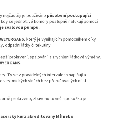
y nejčastěji je používáno
působení postupující
t, kdy se jednotlivé komory postupně nafukují pomocí
uje svalovou pumpu.
ti WEYERGANS
, který je vynikajícím pomocníkem díky
, odpadní látky či tekutiny.
epší prokrvení, spalování a zrychlení látkové výměny.
 WYERGANS.
. Ty se v pravidelných intervalech naplňují a
 se v rytmických vlnách bez přerušovaných míst
ýborně prokrveno, zbaveno toxinů a pokožka je
maserský kurz akreditovaný MŠ nebo