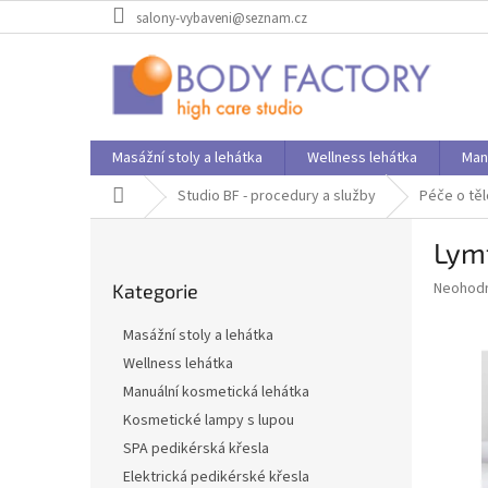
Přejít
salony-vybaveni@seznam.cz
na
obsah
Masážní stoly a lehátka
Wellness lehátka
Man
Domů
Studio BF - procedury a služby
Péče o těl
P
Lym
o
Přeskočit
s
Průměr
Neohod
Kategorie
kategorie
t
hodnoce
r
produkt
Masážní stoly a lehátka
a
je
Wellness lehátka
0,0
n
z
Manuální kosmetická lehátka
n
5
í
Kosmetické lampy s lupou
hvězdič
p
SPA pedikérská křesla
a
Elektrická pedikérské křesla