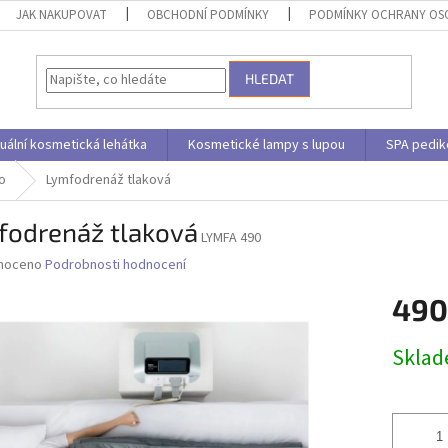
JAK NAKUPOVAT
OBCHODNÍ PODMÍNKY
PODMÍNKY OCHRANY OS
HLEDAT
uální kosmetická lehátka
Kosmetické lampy s lupou
SPA pedik
o
Lymfodrenáž tlaková
fodrenáž tlaková
LYMFA 490
né
noceno
Podrobnosti hodnocení
ní
490
u
Měrná
Skla
cena:
ek.