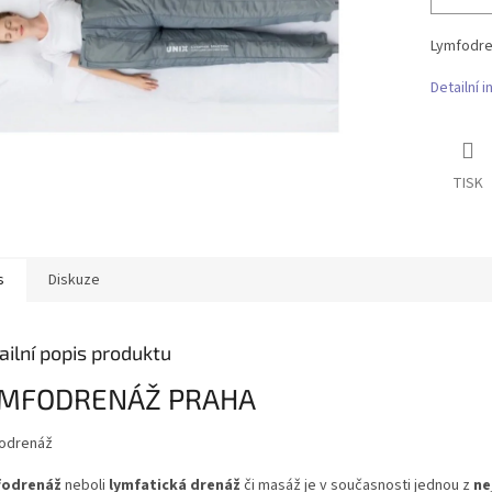
Lymfodre
Detailní 
TISK
s
Diskuze
ailní popis produktu
YMFODRENÁŽ PRAHA
odrenáž
fodrenáž
neboli
lymfatická drenáž
či masáž je v současnosti jednou z
ne