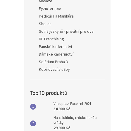
Masáže
Fyzioterapie
Pedikúra a Manikúra
Shellac
Solná jeskyně - privátní pro dva
BF Franchising
Pánské kadeřnictví
Dámské kadeřnictví
Solárium Praha 3
Kopírovací služby
Top 10 produktů
Vacupress Excelent 2021
34 900 Kč
Na celulitidu, redukci tuků a
vrásky
29 900 Kč