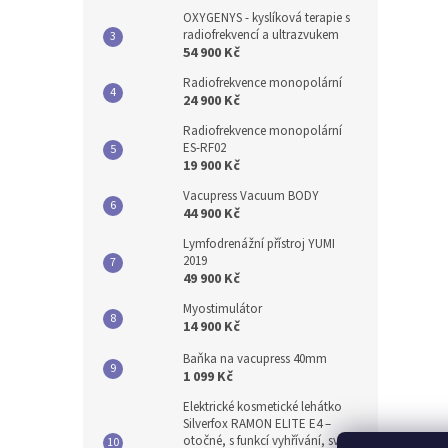
OXYGENYS - kyslíková terapie s
radiofrekvencí a ultrazvukem
54 900 Kč
Radiofrekvence monopolární
24 900 Kč
Radiofrekvence monopolární
ES-RF02
19 900 Kč
Vacupress Vacuum BODY
44 900 Kč
Lymfodrenážní přístroj YUMI
2019
49 900 Kč
Myostimulátor
14 900 Kč
Baňka na vacupress 40mm
1 099 Kč
Elektrické kosmetické lehátko
Silverfox RAMON ELITE E4 –
otočné, s funkcí vyhřívání, světle