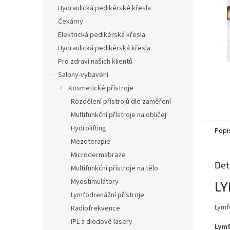
n
Hydraulická pedikérské křesla
e
Čekárny
l
Elektrická pedikérská křesla
Hydraulická pedikérská křesla
Pro zdraví našich klientů
Salony-vybavení
Kosmetické přístroje
Rozdělení přístrojů dle zaměření
Multifunkční přístroje na obličej
Hydrolifting
Popi
Mezoterapie
Microdermabraze
Det
Multifunkční přístroje na tělo
Myostimulátory
L
Lymfodrenážní přístroje
Lymf
Radiofrekvence
IPL a diodové lasery
Lym