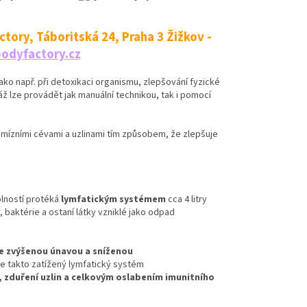
tory, Táboritská 24, Praha 3 Žižkov -
odyfactory.cz
ako např. při detoxikaci organismu, zlepšování fyzické
ž lze provádět jak manuální technikou, tak i pomocí
n mízními cévami a uzlinami tím způsobem, že zlepšuje
olností protéká
lymfatickým systémem
cca 4 litry
, baktérie a ostaní látky vzniklé jako odpad
e zvýšenou únavou a sníženou
e takto zatížený lymfatický systém
e, zduření uzlin a celkovým oslabením imunitního