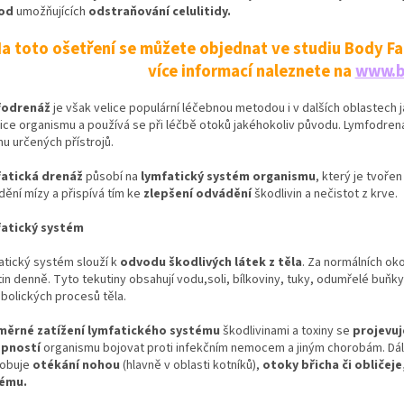
od
umožňujících
odstraňování celulitidy.
a toto ošetření se můžete objednat ve studiu Body Fac
více informací naleznete na
www.b
fodrenáž
je však velice populární léčebnou metodou i v dalších oblastech j
ice organismu a používá se při léčbě otoků jakéhokoliv původu. Lymfodrená
u určených přístrojů.
atická drenáž
působí na
lymfatický systém organismu
, který je tvoře
dění mízy a přispívá tím ke
zlepšení odvádění
škodlivin a nečistot z krve.
atický systém
atický systém slouží k
odvodu škodlivých látek z těla
. Za normálních ok
in denně. Tyto tekutiny obsahují vodu,soli, bílkoviny, tuky, odumřelé buňky
bolických procesů těla.
ěrné zatížení lymfatického systému
škodlivinami a toxiny se
projevuj
opností
organismu bojovat proti infekčním nemocem a jiným chorobám. Dál
obuje
otékání nohou
(hlavně v oblasti kotníků),
otoky břicha či obličej
ému.