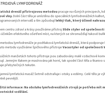
STROJOVÁ LYMFODRENÁŽ
atická drenáž přístrojovou metodou
pracuje na různých principech, kd
ové vlny.
Dolní část těla je umístěna do speciálních lymfodrenážních kalho
ogramovaných intervalů a tím způsobují
lehký tlak, který účinně nahraz
šem centru zdraví a krásy používáme přístroj
Slide styler od společnos
 účinkům efektivního ošetření míst, na kterých se shromažďují tukové buňky
í metodou lymfodrenáže je podtlaková lymfatická drenáž, která podporuje l
tuto metodu využíváme špičkového přístroje
Vacustyler od společnosti
sážních manžetách tohoto přístroje jsou zabudovány malé vzduchové komory
kují. Jemným tlakem je masírována jak horní, tak spodní část těla a tkanivo
uje přebytečných tekutin.
 jemná lymfatická masáž šetrně odstraňuje i otoky a edémy. Celé tělo je v
elně pevnější.
žitá informace: Na obsluhu lymfodrenážních strojů je potřeba mít 
votnické vzdělání.