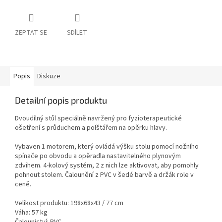
ZEPTAT SE
SDÍLET
Popis
Diskuze
Detailní popis produktu
Dvoudílný stůl speciálně navržený pro fyzioterapeutické
ošetření s průduchem a polštářem na opěrku hlavy.
Vybaven 1 motorem, který ovládá výšku stolu pomocí nožního
spínače po obvodu a opěradla nastavitelného plynovým
zdvihem.
4-kolový systém, 2 z nich lze aktivovat, aby pomohly
pohnout stolem.
Čalounění z PVC v šedé barvě a držák role v
ceně.
Velikost produktu: 198x68x43 / 77 cm
Váha: 57 kg