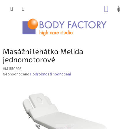
Přejít
NÁKUP
na
obsah
KOŠÍK
Masážní lehátko Melida
jednomotorové
HM-550206
Průměrné
Neohodnoceno
Podrobnosti hodnocení
hodnocení
produktu
je
0,0
z
5
hvězdiček.