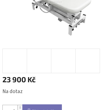
23 900 Kč
Měrná
Na dotaz
cena: