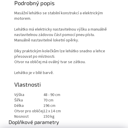
Podrobný popis
Masážní lehátko se stabilní konstrukcí a elektrickým
motorem.
Lehátko má elektricky nastavitelnou výšku a manuálně
nastavitelnou zádovou část pomocí pneu pístu.
Manuálně nastavitelné loketní opěrky.
Díky praktickým kolečkům lze lehátko snadno a lehce
přesouvat po místnosti.
Otvor na obličej má oválný tvar se zátkou.
Lehátko je v bílé barvě.
Vlastnosti
Výška
48 - 90 cm
Šířka
70 cm
Délka
196 cm
Otvor pro obličej
12 x 14 cm
Nosnost
150 kg
Doplňkové parametry