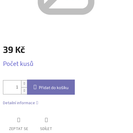
39 Kč
Měrná
Počet kusů
cena:
Přidat do košíku
Detailní informace
ZEPTAT SE
SDÍLET