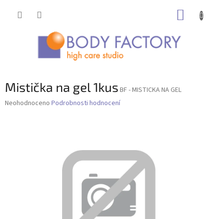
Přejít
NÁKUP
na
obsah
KOŠÍK
Mistička na gel 1kus
BF - MISTICKA NA GEL
Průměrné
Neohodnoceno
Podrobnosti hodnocení
hodnocení
produktu
je
0,0
z
5
hvězdiček.