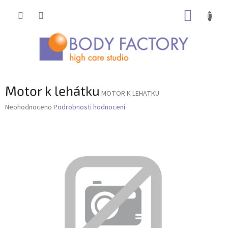
Přejít
NÁKUP
na
obsah
KOŠÍK
Motor k lehátku
MOTOR K LEHATKU
Průměrné
Neohodnoceno
Podrobnosti hodnocení
hodnocení
produktu
je
0,0
z
5
hvězdiček.