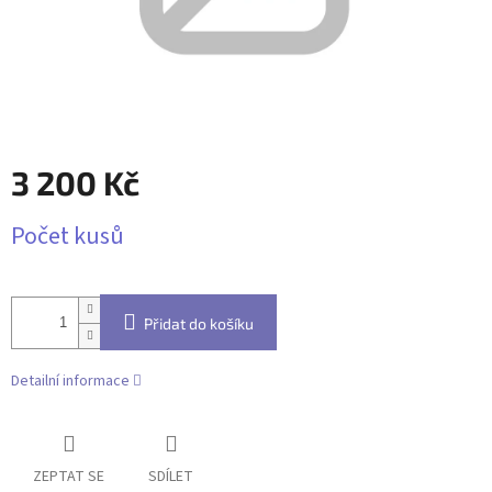
3 200 Kč
Měrná
Počet kusů
cena:
Přidat do košíku
Detailní informace
ZEPTAT SE
SDÍLET