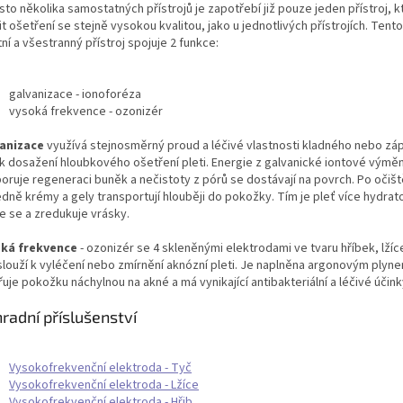
to několika samostatných přístrojů je zapotřebí již pouze jeden přístroj, 
it ošetření se stejně vysokou kvalitou, jako u jednotlivých přístrojích. Ten
tní a všestranný přístroj spojuje 2 funkce:
galvanizace - ionoforéza
vysoká frekvence - ozonizér
anizace
využívá stejnosměrný proud a léčivé vlastnosti kladného nebo z
 k dosažení hloubkového ošetření pleti. Energie z galvanické iontové výmě
oruje regeneraci buněk a nečistoty z pórů se dostávají na povrch. Po očišt
edně krémy a gely transportují hlouběji do pokožky. Tím je pleť více hydrat
e se a zredukuje vrásky.
ká frekvence
- ozonizér se 4 skleněnými elektrodami ve tvaru hříbek, lžíc
 slouží k vyléčení nebo zmírnění aknózní pleti. Je naplněna argonovým plyne
uje pokožku náchylnou na akné a má vynikající antibakteriální a léčivé účink
radní příslušenství
Vysokofrekvenční elektroda - Tyč
Vysokofrekvenční elektroda - Lžíce
Vysokofrekvenční elektroda - Hřib