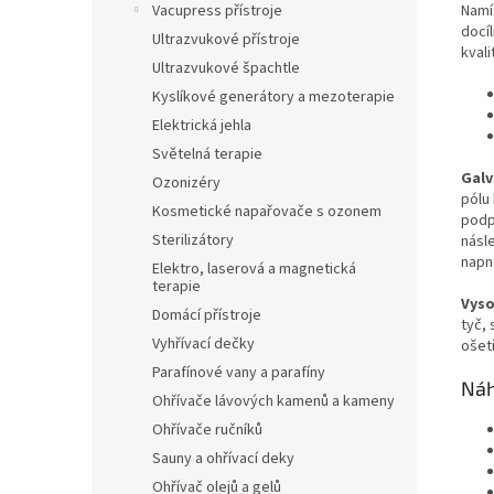
Namís
Vacupress přístroje
docíl
Ultrazvukové přístroje
kvali
Ultrazvukové špachtle
Kyslíkové generátory a mezoterapie
Elektrická jehla
Světelná terapie
Galv
Ozonizéry
pólu
Kosmetické napařovače s ozonem
podp
Sterilizátory
násl
napn
Elektro, laserová a magnetická
terapie
Vyso
Domácí přístroje
tyč,
Vyhřívací dečky
ošetř
Parafínové vany a parafíny
Náh
Ohřívače lávových kamenů a kameny
Ohřívače ručníků
Sauny a ohřívací deky
Ohřívač olejů a gelů