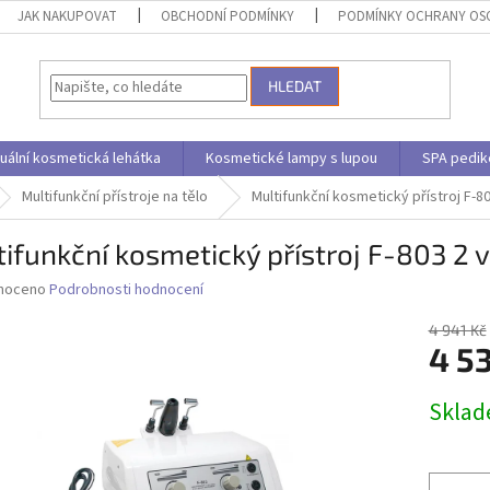
JAK NAKUPOVAT
OBCHODNÍ PODMÍNKY
PODMÍNKY OCHRANY OS
HLEDAT
uální kosmetická lehátka
Kosmetické lampy s lupou
SPA pedik
Multifunkční přístroje na tělo
Multifunkční kosmetický přístroj F-80
ifunkční kosmetický přístroj F-803 2 v
né
noceno
Podrobnosti hodnocení
ní
u
4 941 Kč
4 5
Měrná
Skla
cena:
ek.