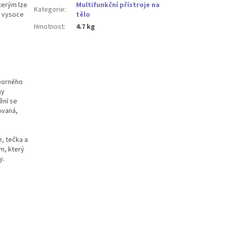
kterým lze
Multifunkční přístroje na
Kategorie
:
to vysoce
tělo
Hmotnost
:
4.7 kg
áporného
ny
ění se
ovaná,
e, tečka a
m, který
y.