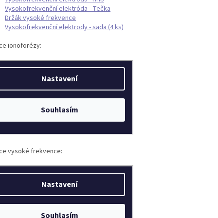
Vysokofrekvenční elektróda - Tečka
Držák vysoké frekvence
Vysokofrekvenční elektrody - sada (4 ks)
ce ionoforézy:
ce vysoké frekvence: