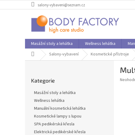
Přejít
salony-vybaveni@seznam.cz
na
obsah
Masážní stoly a lehátka
Wellness lehátka
Man
Domů
Salony-vybavení
Kosmetické přístroje
P
Mult
o
Přeskočit
s
Průměr
Neohod
Kategorie
kategorie
t
hodnoce
r
produkt
Masážní stoly a lehátka
a
je
Wellness lehátka
0,0
n
z
Manuální kosmetická lehátka
n
5
í
Kosmetické lampy s lupou
hvězdič
p
SPA pedikérská křesla
a
Elektrická pedikérské křesla