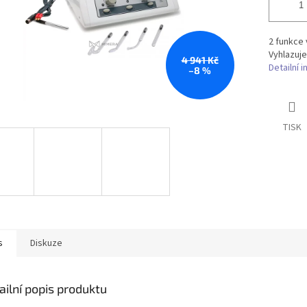
2 funkce 
Vyhlazuj
4 941 Kč
Detailní 
–8 %
TISK
s
Diskuze
ailní popis produktu