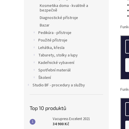
Kosmetika doma - kvalitně a
bezpečně
Diagnostické přístroje
Bazar
Funk
Pedikúra - přístroje
Použité přístroje
Lehátka, křesla
Taburety, stolky a lupy
Kadeřnické vybavení
Spotřební materiál
Školení
Studio BF - procedury a služby
Funk
Top 10 produktů
Vacupress Excelent 2021
34 900 Kč