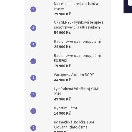
Na celulitidu, redukci tuků a
vrásky
29 900 Kč
OXYGENYS - kyslíková terapie s
radiofrekvencí a ultrazvukem
54 900 Kč
Radiofrekvence monopolární
24 900 Kč
Radiofrekvence monopolární
ES-RF02
19 900 Kč
Vacupress Vacuum BODY
44 900 Kč
Lymfodrenážní přístroj YUMI
2019
49 900 Kč
Myostimulátor
14 900 Kč
Kosmetická stolička 1004
Giovanni zlato-černá