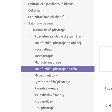
n
Hydraulická pedikérské křesla
e
Čekárny
l
Pro zdraví našich klientů
Salony-vybavení
Kosmetické přístroje
Rozdělení přístrojů dle zaměření
Multifunkční přístroje na obličej
Hydrolifting
Mezoterapie
Microdermabraze
Multifunkční přístroje na tělo
Myostimulátory
Lymfodrenážní přístroje
Radiofrekvence
Popi
IPL a diodové lasery
Kryolipolýzy
Det
Hifu přístroje