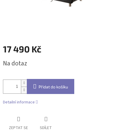
17 490 Kč
Měrná
Na dotaz
cena:
Přidat do košíku
Detailní informace
ZEPTAT SE
SDÍLET