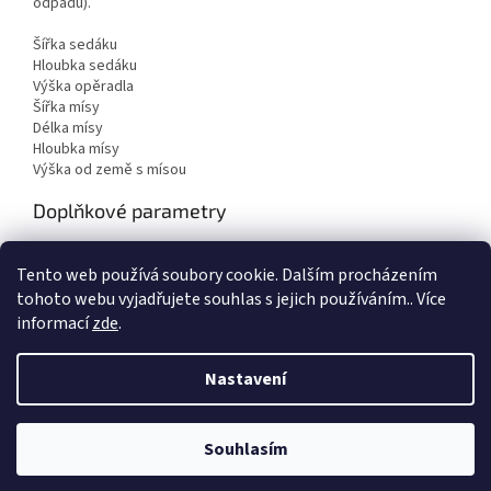
odpadu).
Šířka sedáku
Hloubka sedáku
Výška opěradla
Šířka mísy
Délka mísy
Hloubka mísy
Výška od země s mísou
Doplňkové parametry
Kategorie
:
Mycí boxy
Tento web používá soubory cookie. Dalším procházením
Hmotnost
:
50 kg
tohoto webu vyjadřujete souhlas s jejich používáním.. Více
informací
zde
.
Z
á
Nastavení
Vytvořil Shoptet
p
a
t
Souhlasím
Copyright 2026
Body Factory s.r.o.
. Všechna práva vyhrazena.
í