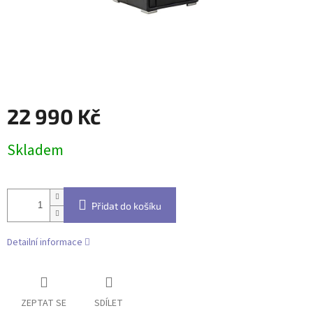
22 990 Kč
Měrná
Skladem
cena:
Přidat do košíku
Detailní informace
ZEPTAT SE
SDÍLET