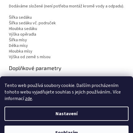
Dodáváme složené (není potřeba montáž kromě vody a odpadu).
Šířka sedáku
Šířka sedáku vč. područek
Hloubka sedáku
Výška opěradla
Šířka mísy
Délka mísy
Hloubka mísy
Výška od země s mísou
Doplňkové parametry
Kategorie
:
Mycí boxy
Tento web používá soubory cookie. Dalším procházením
Hmotnost
:
50 kg
tohoto webu vyjadřujete souhlas s jejich používáním.. Více
informací
zde
.
Z
á
Nastavení
Vytvořil Shoptet
p
a
t
Souhlasím
Copyright 2026
Body Factory s.r.o.
. Všechna práva vyhrazena.