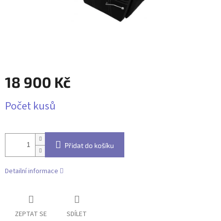
18 900 Kč
Měrná
Počet kusů
cena:
Přidat do košíku
Detailní informace
ZEPTAT SE
SDÍLET