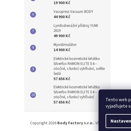
19 900 Kč
Vacupress Vacuum BODY
44 900 Kč
Lymfodrenážní přístroj YUMI
2019
49 900 Kč
Myostimulátor
14 900 Kč
Elektrické kosmetické lehátko
Silverfox RAMON ELITE E4 –
otočné, s funkcí vyhřívání, světle
šedá
57 656 Kč
Elektrické kosmetické lehátko
Silverfox RAMON ELITE E4 –
otočné, s funkcí vyhřívání
Tento web p
57 656 Kč
vyjadřujete s
Z
á
Nastaven
Copyright 2026
Body Factory s.r.o.
. Všechna práva vyhr
p