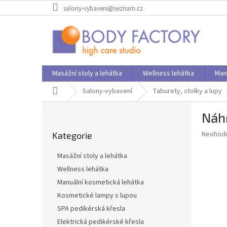
Přejít
salony-vybaveni@seznam.cz
na
obsah
Masážní stoly a lehátka
Wellness lehátka
Man
Domů
Salony-vybavení
Taburety, stolky a lupy
P
Náhr
o
Přeskočit
s
Průměr
Neohod
Kategorie
kategorie
t
hodnoce
r
produkt
Masážní stoly a lehátka
a
je
Wellness lehátka
0,0
n
z
Manuální kosmetická lehátka
n
5
í
Kosmetické lampy s lupou
hvězdič
p
SPA pedikérská křesla
a
Elektrická pedikérské křesla