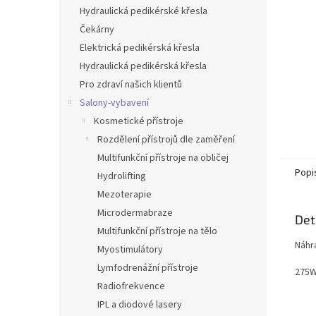
n
Hydraulická pedikérské křesla
e
Čekárny
l
Elektrická pedikérská křesla
Hydraulická pedikérská křesla
Pro zdraví našich klientů
Salony-vybavení
Kosmetické přístroje
Rozdělení přístrojů dle zaměření
Multifunkční přístroje na obličej
Popi
Hydrolifting
Mezoterapie
Microdermabraze
Det
Multifunkční přístroje na tělo
Náhr
Myostimulátory
Lymfodrenážní přístroje
275
Radiofrekvence
IPL a diodové lasery