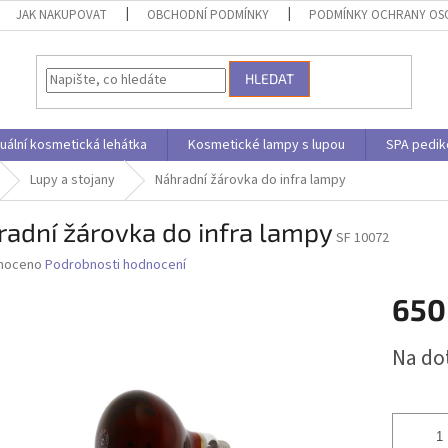
JAK NAKUPOVAT
OBCHODNÍ PODMÍNKY
PODMÍNKY OCHRANY OS
HLEDAT
uální kosmetická lehátka
Kosmetické lampy s lupou
SPA pedik
Lupy a stojany
Náhradní žárovka do infra lampy
adní žárovka do infra lampy
SF 10072
né
noceno
Podrobnosti hodnocení
ní
650
u
Měrná
Na do
cena:
ek.