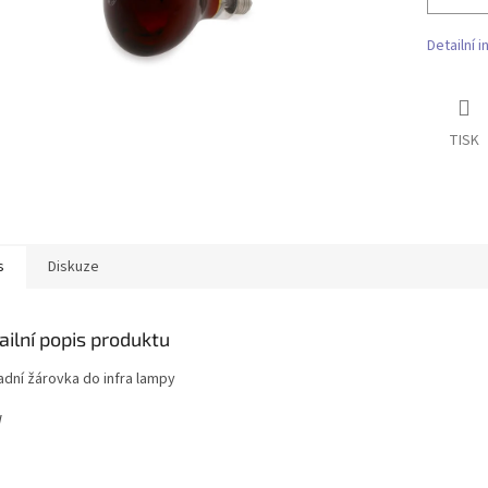
Detailní 
TISK
s
Diskuze
ailní popis produktu
adní žárovka do infra lampy
W