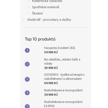
Kadeřnické vybavení
Spotřební materiál
Školení
Studio BF - procedury a služby
Top 10 produktů
Vacupress Excelent 2021
34 900 Kč
Na celulitidu, redukci tuků a
vrásky
29 900 Kč
OXYGENYS - kyslíková terapie s
radiofrekvencí a ultrazvukem
54 900 Kč
Radiofrekvence monopolární
24 900 Kč
Radiofrekvence monopolární
ES-RF02