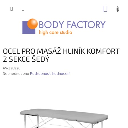
Přejít
NÁKUP
na
obsah
KOŠÍK
OCEL PRO MASÁŽ HLINÍK KOMFORT
2 SEKCE ŠEDÝ
AV-130826
Průměrné
Neohodnoceno
Podrobnosti hodnocení
hodnocení
produktu
je
0,0
z
5
hvězdiček.