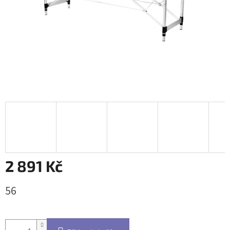
2 891 Kč
Měrná
56
cena: