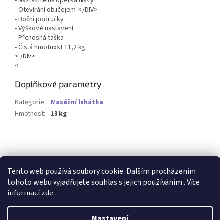
- Nastavitelná opěrka hlavy
- Otevírání obličejem < /DIV>
- Boční područky
- Výškové nastavení
- Přenosná taška
- Čistá hmotnost 11,2 kg
< /DIV>
<
Doplňkové parametry
Kategorie
:
Masážní lehátka
Hmotnost
:
18 kg
Buďte první, kdo napíše příspěvek k této položce.
PŘIDAT KOMENTÁŘ
Tento web používá soubory cookie. Dalším procházením
tohoto webu vyjadřujete souhlas s jejich používáním.. Více
informací
zde
.
Z
á
Nastavení