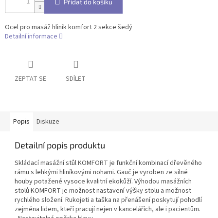
Přidat do košíku
Ocel pro masáž hliník komfort 2 sekce šedý
Detailní informace
ZEPTAT SE
SDÍLET
Popis
Diskuze
Detailní popis produktu
Skládací masážní stůl KOMFORT je funkční kombinací dřevěného
rámu s lehkými hliníkovými nohami. Gauč je vyroben ze silné
houby potažené vysoce kvalitní ekokůží. Výhodou masážních
stolů KOMFORT je možnost nastavení výšky stolu a možnost
rychlého složení. Rukojeti a taška na přenášení poskytují pohodlí
zejména lidem, kteří pracují nejen v kancelářích, ale i pacientům.