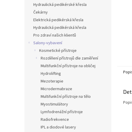
n
Hydraulická pedikérské křesla
e
Čekárny
l
Elektrická pedikérská křesla
Hydraulická pedikérská křesla
Pro zdraví našich klientů
Salony-vybavení
Kosmetické přístroje
Rozdělení přístrojů dle zaměření
Multifunkční přístroje na obličej
Popi
Hydrolifting
Mezoterapie
Microdermabraze
Det
Multifunkční přístroje na tělo
Popi
Myostimulátory
Lymfodrenážní přístroje
Radiofrekvence
IPL a diodové lasery