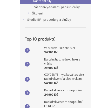
Náhradní díly
Zásobníky-toaletní papír-ručníky
Školení
Studio BF - procedury a služby
Top 10 produktů
Vacupress Excelent 2021
34 900 Kč
Na celulitidu, redukci tuků a
vrásky
29 900 Kč
OXYGENYS - kyslíková terapie s
radiofrekvencí a ultrazvukem
54 900 Kč
Radiofrekvence monopolární
24 900 Kč
Radiofrekvence monopolární
ES-RF02