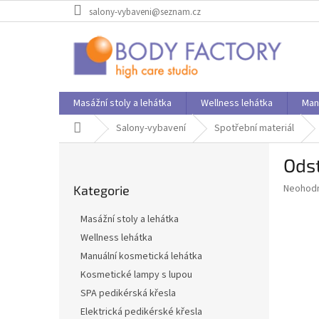
Přejít
salony-vybaveni@seznam.cz
na
obsah
Masážní stoly a lehátka
Wellness lehátka
Man
Domů
Salony-vybavení
Spotřební materiál
P
Ods
o
Přeskočit
s
Průměr
Neohod
Kategorie
kategorie
t
hodnoce
r
produkt
Masážní stoly a lehátka
a
je
Wellness lehátka
0,0
n
z
Manuální kosmetická lehátka
n
5
í
Kosmetické lampy s lupou
hvězdič
p
SPA pedikérská křesla
a
Elektrická pedikérské křesla