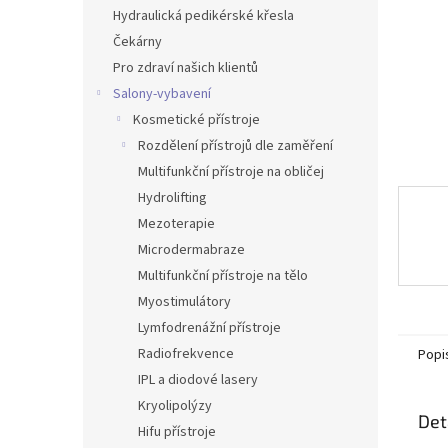
n
Hydraulická pedikérské křesla
e
Čekárny
l
Pro zdraví našich klientů
Salony-vybavení
Kosmetické přístroje
Rozdělení přístrojů dle zaměření
Multifunkční přístroje na obličej
Hydrolifting
Mezoterapie
Microdermabraze
Multifunkční přístroje na tělo
Myostimulátory
Lymfodrenážní přístroje
Radiofrekvence
Popi
IPL a diodové lasery
Kryolipolýzy
Det
Hifu přístroje