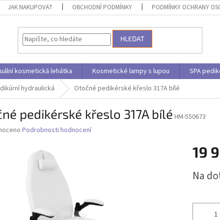
JAK NAKUPOVAT
OBCHODNÍ PODMÍNKY
PODMÍNKY OCHRANY OS
HLEDAT
uální kosmetická lehátka
Kosmetické lampy s lupou
SPA pedik
dikúrní hydraulická
Otočné pedikérské křeslo 317A bílé
né pedikérské křeslo 317A bílé
HM-550673
né
noceno
Podrobnosti hodnocení
ní
19 
u
Měrná
Na do
cena:
ek.