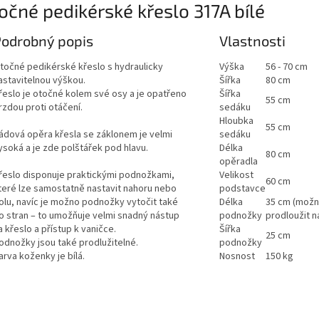
očné pedikérské křeslo 317A bílé
Podrobný popis
Vlastnosti
točné pedikérské křeslo s hydraulicky
Výška
56 - 70 cm
astavitelnou výškou.
Šířka
80 cm
řeslo je otočné kolem své osy a je opatřeno
Šířka
55 cm
rzdou proti otáčení.
sedáku
Hloubka
55 cm
ádová opěra křesla se záklonem je velmi
sedáku
ysoká a je zde polštářek pod hlavu.
Délka
80 cm
opěradla
řeslo disponuje praktickými podnožkami,
Velikost
60 cm
teré lze samostatně nastavit nahoru nebo
podstavce
olu, navíc je možno podnožky vytočit také
Délka
35 cm (možn
o stran – to umožňuje velmi snadný nástup
podnožky
prodloužit n
a křeslo a přístup k vaničce.
Šířka
25 cm
odnožky jsou také prodlužitelné.
podnožky
arva koženky je bílá.
Nosnost
150 kg