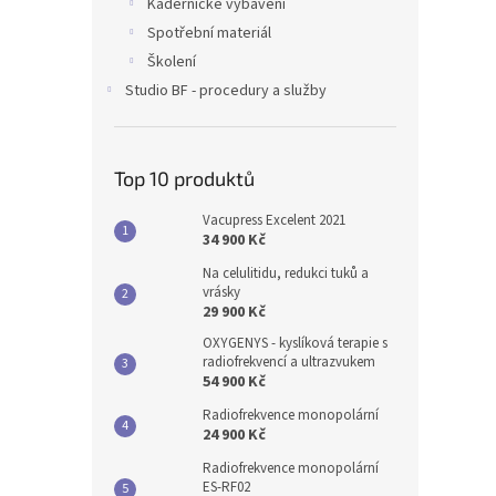
Kadeřnické vybavení
Spotřební materiál
Školení
Studio BF - procedury a služby
Top 10 produktů
Vacupress Excelent 2021
34 900 Kč
Na celulitidu, redukci tuků a
vrásky
29 900 Kč
OXYGENYS - kyslíková terapie s
radiofrekvencí a ultrazvukem
54 900 Kč
Radiofrekvence monopolární
24 900 Kč
Radiofrekvence monopolární
ES-RF02