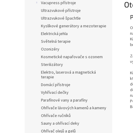
Ot
Vacupress přístroje
Ultrazvukové přístroje
Ultrazvukové špachtle
Kyslíkové generátory a mezoterapie
O
n
Elektrická jehla
K
Světelná terapie
b
Ozonizéry
Z
Kosmetické napařovače s ozonem
v
Sterilizátory
Elektro, laserová a magnetická
K
terapie
k
d
Domácí přístroje
d
Vyhřívací dečky
n
Parafínové vany a parafíny
P
B
Ohřívače lávových kamenů a kameny
Ohřívače ručníků
Sauny a ohřívací deky
Ohřívač olejů a gelů