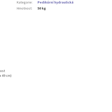
Kategorie
:
Pedikúrní hydraulická
Hmotnost
:
50 kg
ost
a 49 cm)