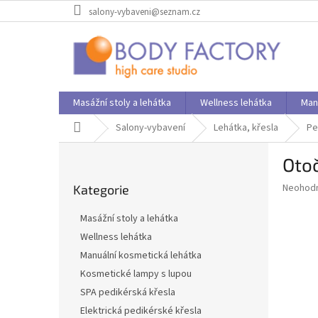
Přejít
salony-vybaveni@seznam.cz
na
obsah
Masážní stoly a lehátka
Wellness lehátka
Man
Domů
Salony-vybavení
Lehátka, křesla
Pe
P
Otoč
o
Přeskočit
s
Průměr
Neohod
Kategorie
kategorie
t
hodnoce
r
produkt
Masážní stoly a lehátka
a
je
Wellness lehátka
0,0
n
z
Manuální kosmetická lehátka
n
5
í
Kosmetické lampy s lupou
hvězdič
p
SPA pedikérská křesla
a
Elektrická pedikérské křesla