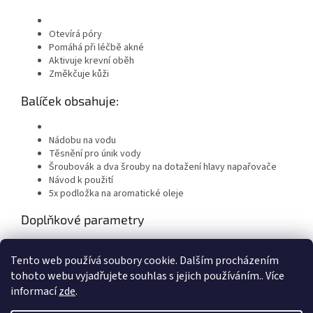
Otevírá póry
Pomáhá při léčbě akné
Aktivuje krevní oběh
Změkčuje kůži
Balíček obsahuje:
Nádobu na vodu
Těsnění pro únik vody
Šroubovák a dva šrouby na dotažení hlavy napařovače
Návod k použití
5x podložka na aromatické oleje
Doplňkové parametry
Kategorie
:
Kosmetické napařovače s ozonem
Tento web používá soubory cookie. Dalším procházením
Hmotnost
:
9.2 kg
tohoto webu vyjadřujete souhlas s jejich používáním.. Více
informací
zde
.
Z