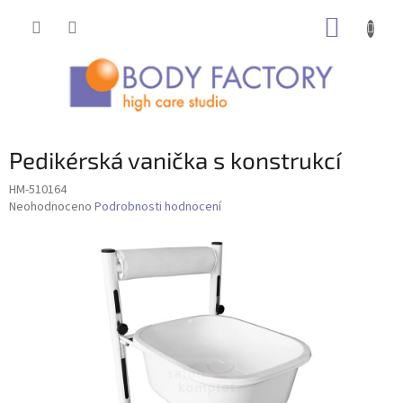
Přejít
NÁKUP
na
obsah
KOŠÍK
Pedikérská vanička s konstrukcí
HM-510164
Průměrné
Neohodnoceno
Podrobnosti hodnocení
hodnocení
produktu
je
0,0
z
5
hvězdiček.