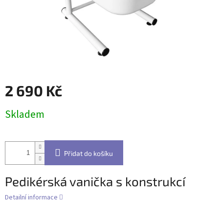
2 690 Kč
Měrná
Skladem
cena:
Přidat do košíku
Pedikérská vanička s konstrukcí
Detailní informace