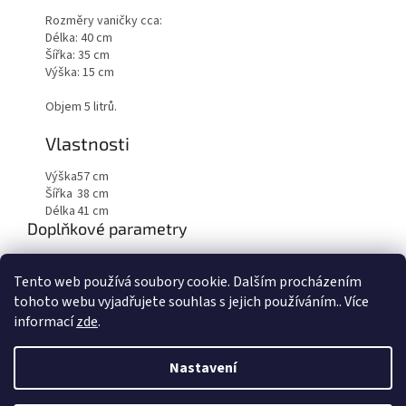
Rozměry vaničky cca:
Délka: 40 cm
Šířka: 35 cm
Výška: 15 cm
Objem 5 litrů.
Vlastnosti
Výška
57 cm
Šířka
38 cm
Délka
41 cm
Doplňkové parametry
Kategorie
:
Pedikúrní stolky a vaničky
Tento web používá soubory cookie. Dalším procházením
Hmotnost
:
7 kg
tohoto webu vyjadřujete souhlas s jejich používáním.. Více
informací
zde
.
Z
á
Nastavení
Vytvořil Shoptet
p
a