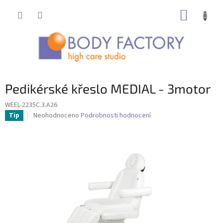
Přejít
NÁKUP
na
obsah
KOŠÍK
Pedikérské křeslo MEDIAL - 3motor
WEEL-2235C.3.A26
Průměrné
Neohodnoceno
Podrobnosti hodnocení
Tip
hodnocení
produktu
je
0,0
z
5
hvězdiček.