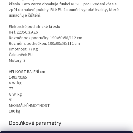
křesla.
Tato verze obsahuje funkci RESET pro uvedení křesla
zpět do nulové polohy.
Bílé PU čalounění vysoké kvality, které
usnadňuje čištění.
Elektrické podiatrické křeslo
Ref. 2235C.3.A26
Rozměr bez područky: 190x60x58/112 cm
Rozměr s područkou: 190x90x58/112 cm
Hmotnost: 77 Kg
Čalounění: PU
Motory: 3
VELIKOST BALENÍ cm
148x73x65
N.W. kg
77
G.W. kg
91
MAXIMÁLNÍ HMOTNOST
180 kg
Doplňkové parametry