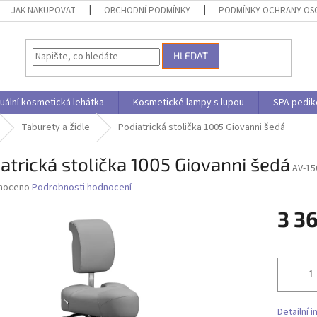
JAK NAKUPOVAT
OBCHODNÍ PODMÍNKY
PODMÍNKY OCHRANY OS
HLEDAT
uální kosmetická lehátka
Kosmetické lampy s lupou
SPA pedik
Taburety a židle
Podiatrická stolička 1005 Giovanni šedá
atrická stolička 1005 Giovanni šedá
AV-15
né
noceno
Podrobnosti hodnocení
ní
3 3
u
Měrná
cena:
ek.
Detailní 