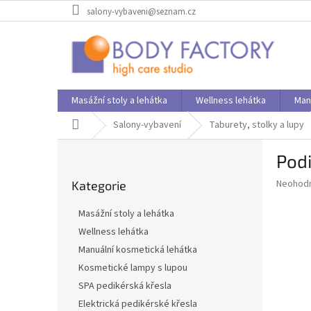
Přejít
salony-vybaveni@seznam.cz
na
obsah
Masážní stoly a lehátka
Wellness lehátka
Man
Domů
Salony-vybavení
Taburety, stolky a lupy
P
Podi
o
Přeskočit
s
Průměr
Neohod
Kategorie
kategorie
t
hodnoce
r
produkt
Masážní stoly a lehátka
a
je
Wellness lehátka
0,0
n
z
Manuální kosmetická lehátka
n
5
í
Kosmetické lampy s lupou
hvězdič
p
SPA pedikérská křesla
a
Elektrická pedikérské křesla