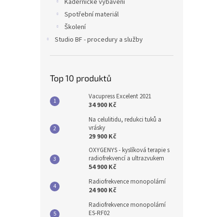
Kadeřnické vybavení
Spotřební materiál
Školení
Studio BF - procedury a služby
Top 10 produktů
Vacupress Excelent 2021
34 900 Kč
Na celulitidu, redukci tuků a
vrásky
29 900 Kč
OXYGENYS - kyslíková terapie s
radiofrekvencí a ultrazvukem
54 900 Kč
Radiofrekvence monopolární
24 900 Kč
Radiofrekvence monopolární
ES-RF02