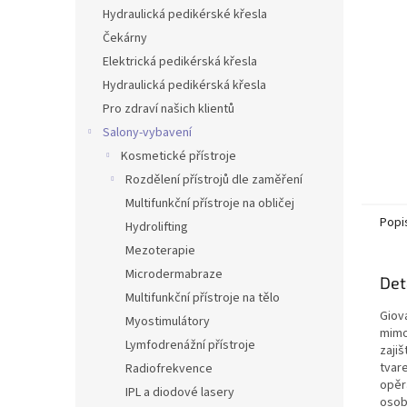
n
Hydraulická pedikérské křesla
e
Čekárny
l
Elektrická pedikérská křesla
Hydraulická pedikérská křesla
Pro zdraví našich klientů
Salony-vybavení
Kosmetické přístroje
Rozdělení přístrojů dle zaměření
Multifunkční přístroje na obličej
Popi
Hydrolifting
Mezoterapie
Microdermabraze
Det
Multifunkční přístroje na tělo
Giova
Myostimulátory
mimo
Lymfodrenážní přístroje
zajiš
tvar
Radiofrekvence
opěra
IPL a diodové lasery
osoby