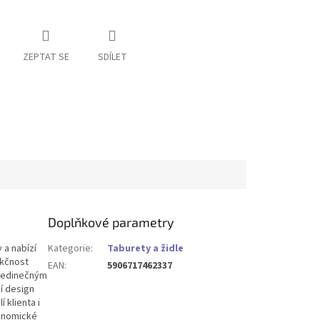
ZEPTAT SE
SDÍLET
Doplňkové parametry
 a nabízí
Kategorie
:
Taburety a židle
nkčnost
EAN
:
5906717462337
s jedinečným
í design
 klienta i
gonomické