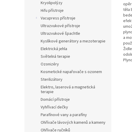
Kryolipolýzy
opěr
těla
Hifu přístroje
bede
Vacupress přístroje
efekt
Ultrazvukové přístroje
umož
plyno
Ultrazvukové špachtle
a mob
Kyslíkové generátory a mezoterapie
použ
Židle
Elektrická jehla
odol
Světelná terapie
Plyn
Ozonizéry
Kosmetické napařovače s ozonem
Sterilizátory
Elektro, laserová a magnetická
terapie
Domácí přístroje
Vyhřívací dečky
Parafínové vany a parafíny
Ohřívače lávových kamenů a kameny
Ohřívače ručníků