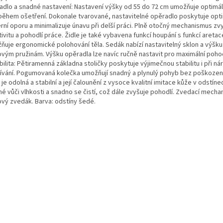
adlo a snadné nastavení: Nastavení výšky od 55 do 72 cm umožňuje optimál
 během ošetření. Dokonale tvarované, nastavitelné opěradlo poskytuje opti
rní oporu a minimalizuje únavu při delší práci. Plně otočný mechanismus zv
ivitu a pohodlí práce. Židle je také vybavena funkcí houpání s funkcí aretac
ňuje ergonomické polohování těla. Sedák nabízí nastavitelný sklon a výšku
vým pružinám. Výšku opěradla lze navíc ručně nastavit pro maximální pohodl
ilita: Pětiramenná základna stoličky poskytuje výjimečnou stabilitu i při n
ívání. Pogumovaná kolečka umožňují snadný a plynulý pohyb bez poškození
 je odolná a stabilní a její čalounění z vysoce kvalitní imitace kůže v odstín
né vůči vlhkosti a snadno se čistí, což dále zvyšuje pohodlí. Zvedací mecha
ový zvedák. Barva: odstíny šedé.