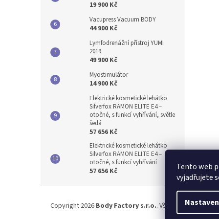
19 900 Kč
Vacupress Vacuum BODY
44 900 Kč
Lymfodrenážní přístroj YUMI
2019
49 900 Kč
Myostimulátor
14 900 Kč
Elektrické kosmetické lehátko
Silverfox RAMON ELITE E4 –
otočné, s funkcí vyhřívání, světle
šedá
57 656 Kč
Elektrické kosmetické lehátko
Silverfox RAMON ELITE E4 –
otočné, s funkcí vyhřívání
Tento web p
57 656 Kč
vyjadřujete s
Z
á
Nastaven
Copyright 2026
Body Factory s.r.o.
. Všechna práva vyhr
p