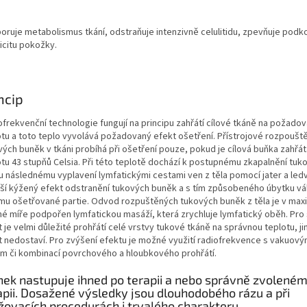
oruje metabolismus tkání, odstraňuje intenzivně celulitidu, zpevňuje podko
icitu pokožky.
ncip
ofrekvenční technologie fungují na principu zahřátí cílové tkáně na požado
otu a toto teplo vyvolává požadovaný efekt ošetření. Přístrojové rozpouště
vých buněk v tkáni probíhá při ošetření pouze, pokud je cílová buňka zahřát
otu 43 stupňů Celsia. Při této teplotě dochází k postupnému zkapalnění tuk
mu následnému vyplavení lymfatickými cestami ven z těla pomocí jater a ledv
áší kýžený efekt odstranění tukových buněk a s tím způsobeného úbytku vá
mu ošetřované partie. Odvod rozpuštěných tukových buněk z těla je v maxi
é míře podpořen lymfatickou masáží, která zrychluje lymfatický oběh. Pro
 je velmi důležité prohřátí celé vrstvy tukové tkáně na správnou teplotu, ji
t nedostaví. Pro zvýšení efektu je možné využití radiofrekvence s vakuov
em či kombinací povrchového a hloubkového prohřátí.
nek nastupuje ihned po terapii a nebo správně zvolené
apii. Dosažené výsledky jsou dlouhodobého rázu a při
žovacích procedurách i trvalého charakteru.