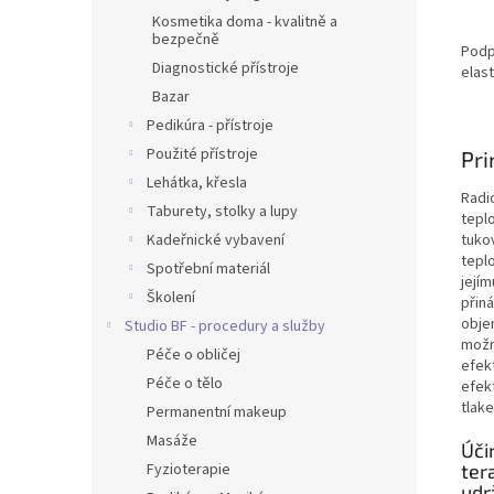
Kosmetika doma - kvalitně a
bezpečně
Podp
Diagnostické přístroje
elast
Bazar
Pedikúra - přístroje
Použité přístroje
Pri
Lehátka, křesla
Radi
Taburety, stolky a lupy
tepl
Kadeřnické vybavení
tuko
tepl
Spotřební materiál
její
Školení
přin
obje
Studio BF - procedury a služby
možn
Péče o obličej
efekt
Péče o tělo
efek
tlak
Permanentní makeup
Masáže
Úči
Fyzioterapie
ter
udr