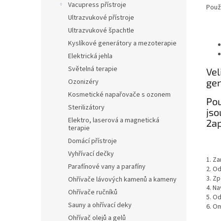
Vacupress přístroje
Použi
Ultrazvukové přístroje
Ultrazvukové špachtle
Kyslíkové generátory a mezoterapie
Elektrická jehla
Světelná terapie
Vel
ge
Ozonizéry
Kosmetické napařovače s ozonem
Pou
Sterilizátory
js
Elektro, laserová a magnetická
2
ap
terapie
Domácí přístroje
Vyhřívací dečky
1. Z
Parafínové vany a parafíny
2. O
3. Zp
Ohřívače lávových kamenů a kameny
4. Na
Ohřívače ručníků
5. O
Sauny a ohřívací deky
6. Om
Ohřívač olejů a gelů