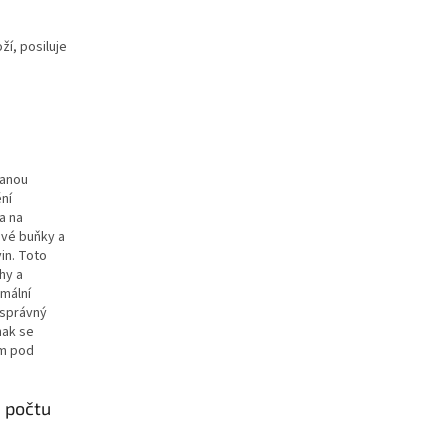
ží, posiluje
vanou
ní
a na
ové buňky a
in. Toto
hy a
mální
 správný
nak se
ým pod
m počtu