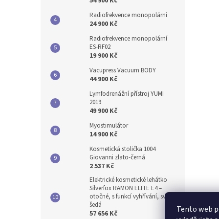
54 900 Kč
Radiofrekvence monopolární
24 900 Kč
Radiofrekvence monopolární
ES-RF02
19 900 Kč
Vacupress Vacuum BODY
44 900 Kč
Lymfodrenážní přístroj YUMI
2019
49 900 Kč
Myostimulátor
14 900 Kč
Kosmetická stolička 1004
Giovanni zlato-černá
2 537 Kč
Elektrické kosmetické lehátko
Silverfox RAMON ELITE E4 –
otočné, s funkcí vyhřívání, světle
šedá
Tento web p
57 656 Kč