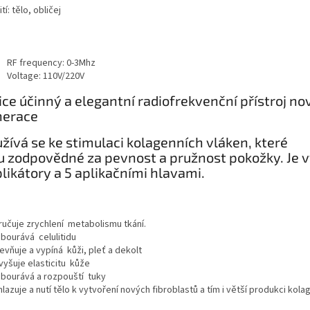
tí: tělo, obličej
RF frequency:
0-3
Mhz
Voltage:
110V/220V
ice účinný a elegantní radiofrekvenční
přístroj no
nerace
žívá se
ke stimulaci
kolagenních vláken
, které
ou
zodpovědné za
pevnost a pružnost
pokožky
.
Je
v
likátory a
5 aplikačními hlav
ami.
aručuje zrychlení metabolismu tkání.
dbourává celulitidu
evňuje a vypíná kůži, pleť a dekolt
vyšuje elasticitu kůže
dbourává a rozpouští tuky
lazuje a nutí tělo k vytvoření nových fibroblastů a tím i větší produkci kol