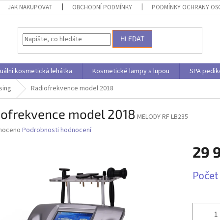
JAK NAKUPOVAT
OBCHODNÍ PODMÍNKY
PODMÍNKY OCHRANY OS
HLEDAT
uální kosmetická lehátka
Kosmetické lampy s lupou
SPA pedik
sing
Radiofrekvence model 2018
iofrekvence model 2018
MELODY RF LB235
né
noceno
Podrobnosti hodnocení
ní
29 
u
Měrná
Počet
cena:
ek.