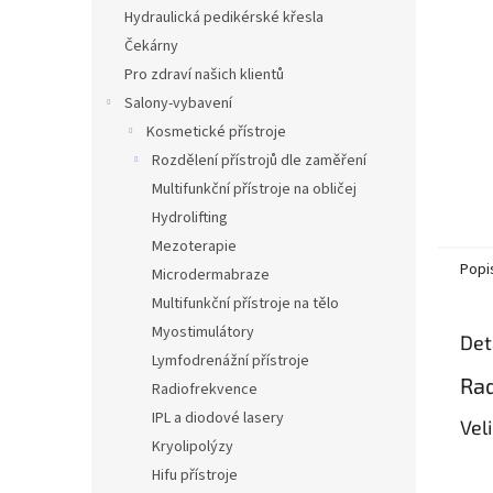
n
Hydraulická pedikérské křesla
e
Čekárny
l
Pro zdraví našich klientů
Salony-vybavení
Kosmetické přístroje
Rozdělení přístrojů dle zaměření
Multifunkční přístroje na obličej
Hydrolifting
Mezoterapie
Popi
Microdermabraze
Multifunkční přístroje na tělo
Myostimulátory
Det
Lymfodrenážní přístroje
Rad
Radiofrekvence
IPL a diodové lasery
Vel
Kryolipolýzy
Hifu přístroje