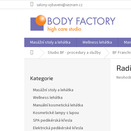
Přejít
salony-vybaveni@seznam.cz
na
obsah
Masážní stoly a lehátka
Wellness lehátka
Man
Domů
Studio BF - procedury a služby
BF Franchi
P
Rad
o
Přeskočit
s
Průměr
Neohod
Kategorie
kategorie
t
hodnoce
r
produkt
Masážní stoly a lehátka
a
je
Wellness lehátka
0,0
n
z
Manuální kosmetická lehátka
n
5
í
Kosmetické lampy s lupou
hvězdič
p
SPA pedikérská křesla
a
Elektrická pedikérské křesla