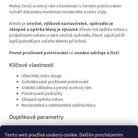
Matný černý ocelový rám v kombinaci s černým polstrováním
vytváří dokonalou kombinaci moderního a retro stylu.
Křeslo je
otočné, výškově nastavitelné, opěradlo je
sklopné a opěrka hlavy je výsuvná
. Křeslo má opěrku nohou s
podpěrnými nohami a také otočné opěradlo, které zajistí ještě
lepší pohodlí pro vašeho klienta při ležení.
Pevné prošívané polstrování
se
snadno udržuje a čistí
.
Klíčové vlastnosti
Ušlechtilý retro dizajn
Sofistikované prošívané polstrování
Stabilní základna a pevný ocelový rám
Polstrované područky
Sklopná opěrka nohou
Nastavitelná a odnímatelná opěrka hlavy
Doplňkové parametry
Kategorie
:
Kadeřnická Barber křesla
Tento web používá soubory cookie. Dalším procházením
Hmotnost
:
64 kg