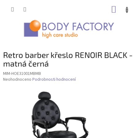
Přejít
NÁKUP
na
obsah
KOŠÍK
Retro barber křeslo RENOIR BLACK -
matná černá
MIM-HOE31001MBMB
Průměrné
Neohodnoceno
Podrobnosti hodnocení
hodnocení
produktu
je
0,0
z
5
hvězdiček.