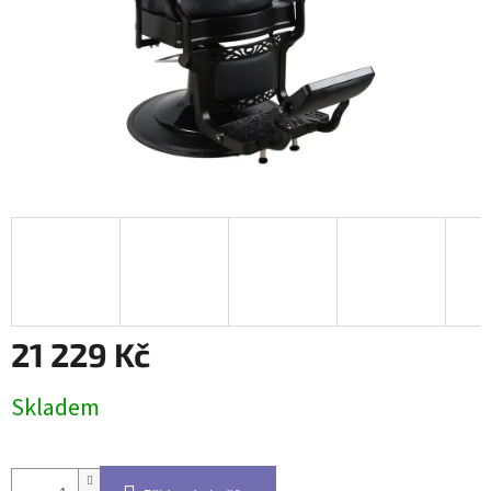
21 229 Kč
Měrná
Skladem
cena: