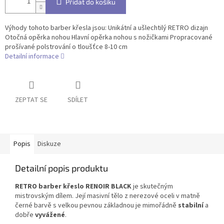
Přidat do košíku
Výhody tohoto barber křesla jsou: Unikátní a ušlechtilý RETRO dizajn
Otočná opěrka nohou Hlavní opěrka nohou s nožičkami Propracované
prošívané polstrování o tloušťce 8-10 cm
Detailní informace
ZEPTAT SE
SDÍLET
Popis
Diskuze
Detailní popis produktu
RETRO barber křeslo RENOIR BLACK
je skutečným
mistrovským dílem. Její masivní tělo z nerezové oceli v matně
černé barvě s velkou pevnou základnou je mimořádně
stabilní
a
dobře
vyvážené
.