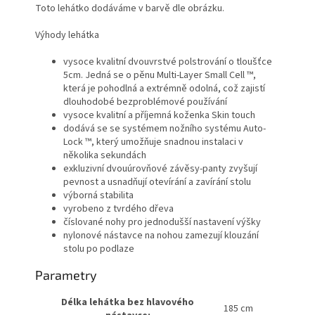
Toto lehátko dodáváme v barvě dle obrázku.
Výhody lehátka
vysoce kvalitní dvouvrstvé polstrování o tloušťce
5cm. Jedná se o pěnu Multi-Layer Small Cell ™,
která je pohodlná a extrémně odolná, což zajistí
dlouhodobé bezproblémové používání
vysoce kvalitní a příjemná koženka Skin touch
dodává se se systémem nožního systému Auto-
Lock ™, který umožňuje snadnou instalaci v
několika sekundách
exkluzivní dvouúrovňové závěsy-panty zvyšují
pevnost a usnadňují otevírání a zavírání stolu
výborná stabilita
vyrobeno z tvrdého dřeva
číslované nohy pro jednodušší nastavení výšky
nylonové nástavce na nohou zamezují klouzání
stolu po podlaze
Parametry
Délka lehátka bez hlavového
185 cm