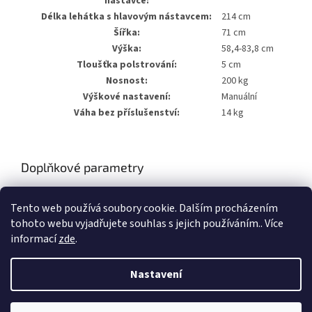
nástavce:
Délka lehátka s hlavovým nástavcem:
214 cm
Šířka:
71 cm
Výška:
58,4-83,8 cm
Tloušťka polstrování:
5 cm
Nosnost:
200 kg
Výškové nastavení:
Manuální
Váha bez příslušenství:
14 kg
Doplňkové parametry
Kategorie
:
Masážní lehátka
Tento web používá soubory cookie. Dalším procházením
Hmotnost
:
14 kg
tohoto webu vyjadřujete souhlas s jejich používáním.. Více
informací
zde
.
Z
á
Nastavení
Vytvořil Shoptet
p
a
t