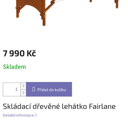
7 990 Kč
Měrná
Skladem
cena:
Přidat do košíku
Skládací dřevěné lehátko Fairlane
Detailní informace