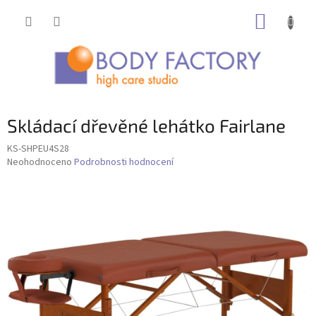
Přejít
NÁKUP
na
obsah
KOŠÍK
Skládací dřevěné lehátko Fairlane
KS-SHPEU4S28
Průměrné
Neohodnoceno
Podrobnosti hodnocení
hodnocení
produktu
je
0,0
z
5
hvězdiček.