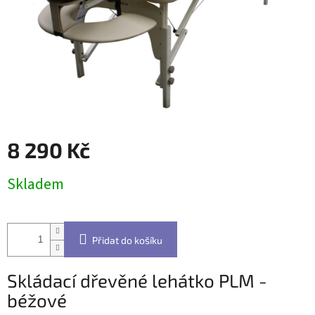
8 290 Kč
Měrná
Skladem
cena:
Přidat do košíku
Skládací dřevěné lehátko PLM -
béžové