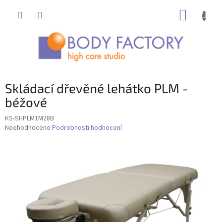
Přejít
NÁKUP
na
obsah
KOŠÍK
Skládací dřevěné lehátko PLM -
béžové
KS-SHPLM1M28B
Průměrné
Neohodnoceno
Podrobnosti hodnocení
hodnocení
produktu
je
0,0
z
5
hvězdiček.