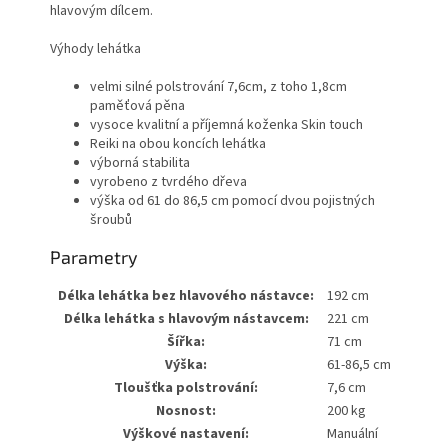
hlavovým dílcem.
Výhody lehátka
velmi silné polstrování 7,6cm, z toho 1,8cm
paměťová pěna
vysoce kvalitní a příjemná koženka Skin touch
Reiki na obou koncích lehátka
výborná stabilita
vyrobeno z tvrdého dřeva
výška od 61 do 86,5 cm pomocí dvou pojistných
šroubů
Parametry
Délka lehátka bez hlavového nástavce:
192 cm
Délka lehátka s hlavovým nástavcem:
221 cm
Šířka:
71 cm
Výška:
61-86,5 cm
Tloušťka polstrování:
7,6 cm
Nosnost:
200 kg
Výškové nastavení:
Manuální