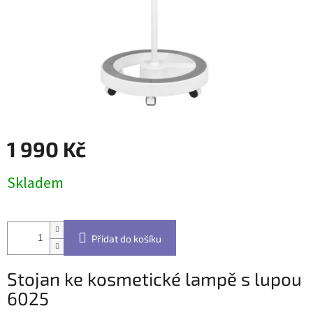
1 990 Kč
Měrná
Skladem
cena:
Přidat do košíku
Stojan ke kosmetické lampě s lupou
6025