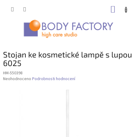
Přejít
NÁKUP
na
obsah
KOŠÍK
Stojan ke kosmetické lampě s lupou
6025
HM-550398
Průměrné
Neohodnoceno
Podrobnosti hodnocení
hodnocení
produktu
je
0,0
z
5
hvězdiček.