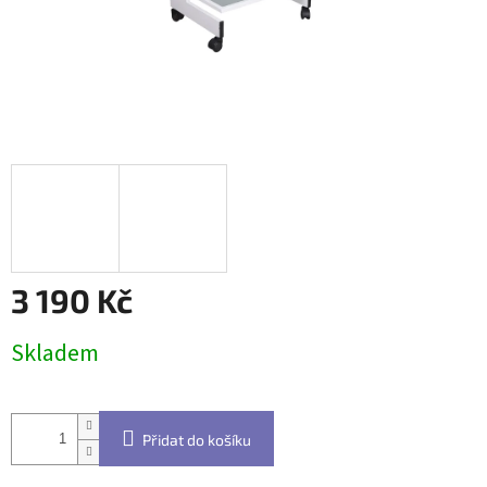
3 190 Kč
Měrná
Skladem
cena:
Přidat do košíku